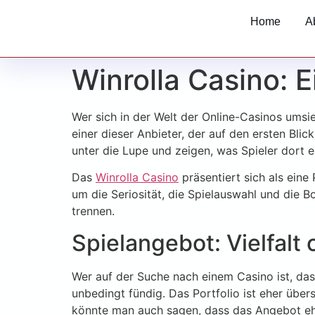
Home
A
Winrolla Casino: E
Wer sich in der Welt der Online-Casinos umsie
einer dieser Anbieter, der auf den ersten Bli
unter die Lupe und zeigen, was Spieler dort 
Das
Winrolla Casino
präsentiert sich als eine
um die Seriosität, die Spielauswahl und die
trennen.
Spielangebot: Vielfalt 
Wer auf der Suche nach einem Casino ist, das 
unbedingt fündig. Das Portfolio ist eher über
könnte man auch sagen, dass das Angebot ehe