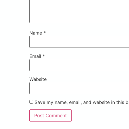
Name
*
Email
*
Website
Save my name, email, and website in this b