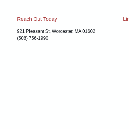
Reach Out Today
Li
921 Pleasant St, Worcester, MA 01602
(508) 756-1990