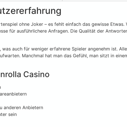
tzererfahrung
tenspiel ohne Joker – es fehlt einfach das gewisse Etwas. W
esse für ausführlichere Anfragen. Die Qualität der Antworte
et, was auch für weniger erfahrene Spieler angenehm ist. Al
fwarten. Manchmal hat man das Gefühl, man sitzt in einem 
nrolla Casino
n
areanbietern
zu anderen Anbietern
ter sein