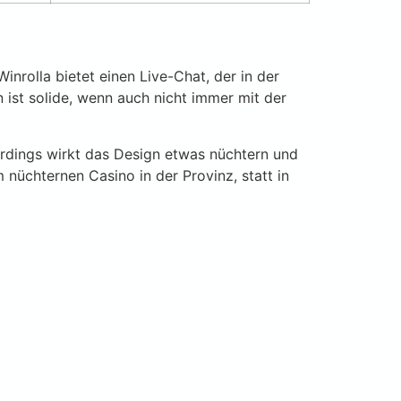
inrolla bietet einen Live-Chat, der in der
n ist solide, wenn auch nicht immer mit der
lerdings wirkt das Design etwas nüchtern und
nüchternen Casino in der Provinz, statt in