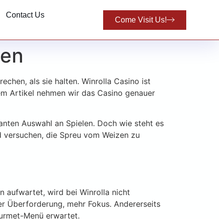
Contact Us
Come Visit Us!
sen
chen, als sie halten. Winrolla Casino ist
esem Artikel nehmen wir das Casino genauer
santen Auswahl an Spielen. Doch wie steht es
d versuchen, die Spreu vom Weizen zu
 aufwartet, wird bei Winrolla nicht
ger Überforderung, mehr Fokus. Andererseits
ourmet-Menü erwartet.