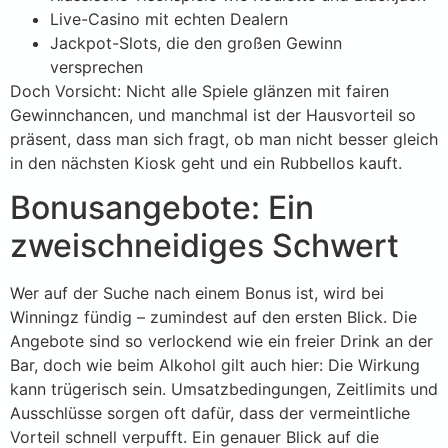
Live-Casino mit echten Dealern
Jackpot-Slots, die den großen Gewinn
versprechen
Doch Vorsicht: Nicht alle Spiele glänzen mit fairen
Gewinnchancen, und manchmal ist der Hausvorteil so
präsent, dass man sich fragt, ob man nicht besser gleich
in den nächsten Kiosk geht und ein Rubbellos kauft.
Bonusangebote: Ein
zweischneidiges Schwert
Wer auf der Suche nach einem Bonus ist, wird bei
Winningz fündig – zumindest auf den ersten Blick. Die
Angebote sind so verlockend wie ein freier Drink an der
Bar, doch wie beim Alkohol gilt auch hier: Die Wirkung
kann trügerisch sein. Umsatzbedingungen, Zeitlimits und
Ausschlüsse sorgen oft dafür, dass der vermeintliche
Vorteil schnell verpufft. Ein genauer Blick auf die