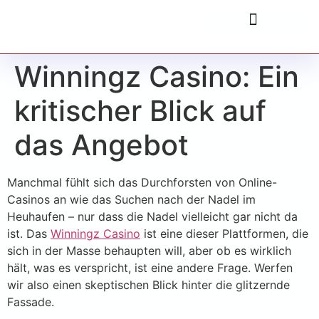
Winningz Casino: Ein
kritischer Blick auf
das Angebot
Manchmal fühlt sich das Durchforsten von Online-
Casinos an wie das Suchen nach der Nadel im
Heuhaufen – nur dass die Nadel vielleicht gar nicht da
ist. Das
Winningz Casino
ist eine dieser Plattformen, die
sich in der Masse behaupten will, aber ob es wirklich
hält, was es verspricht, ist eine andere Frage. Werfen
wir also einen skeptischen Blick hinter die glitzernde
Fassade.