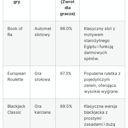
gry
(Zwrot
dla
gracza)
Book of
Automat
96.0%
Klasyczny slot z
Ra
slotowy
motywem
starożytnego
Egiptu i funkcją
darmowych
spinów.
European
Gra
97.3%
Popularna ruletka z
Roulette
stołowa
pojedynczym
zerem, oferująca
wysokie wygrane.
Blackjack
Gra
99.5%
Klasyczna wersja
Classic
karciana
blackjacka z
prostymi
zasadami i dużą