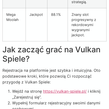
strategią.
Mega
Jackpot
88.1%
Znany slot
Moolah
progresywny z
rekordowymi
wygranymi
jackpot.
Jak zacząć grać na Vulkan
Spiele?
Rejestracja na platformie jest szybka i intuicyjna. Oto
podstawowe kroki, które pozwolą Ci rozpocząć
przygodę z Vulkan Spiele:
Wejdź na stronę
https://vulkan-spiele.pl/
i kliknij
„Zarejestruj się”.
Wypełnij formularz rejestracyjny swoimi danymi
osobowymi.