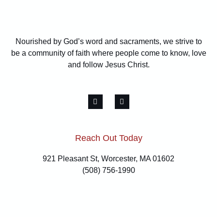
Nourished by God’s word and sacraments, we strive to
be a community of faith where people come to know, love
and follow Jesus Christ.
Reach Out Today
921 Pleasant St, Worcester, MA 01602
(508) 756-1990