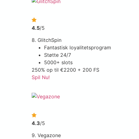
4.5
/5
8. GlitchSpin
Fantastisk loyalitetsprogram
Støtte 24/7
5000+ slots
250% op til €2200 + 200 FS
Spil Nu!
4.3
/5
9. Vegazone