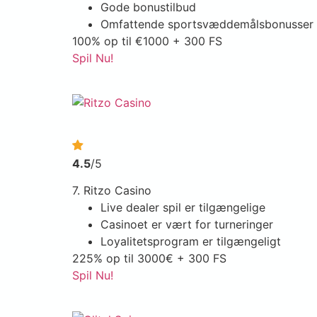
Gode bonustilbud
Omfattende sportsvæddemålsbonusser
100% op til €1000 + 300 FS
Spil Nu!
4.5
/5
7. Ritzo Casino
Live dealer spil er tilgængelige
Casinoet er vært for turneringer
Loyalitetsprogram er tilgængeligt
225% op til 3000€ + 300 FS
Spil Nu!