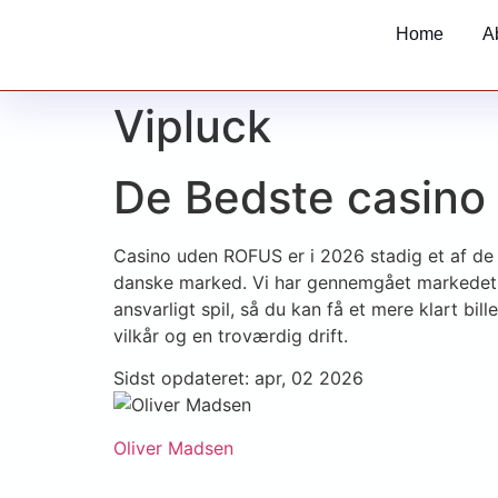
Home
A
Vipluck
De Bedste casino
Casino uden ROFUS er i 2026 stadig et af de 
danske marked. Vi har gennemgået markedet fo
ansvarligt spil, så du kan få et mere klart bill
vilkår og en troværdig drift.
Sidst opdateret:
apr, 02 2026
Oliver Madsen