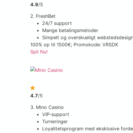
4.9
/5
2. FreshBet
24/7 support
Mange betalingsmetoder
Simpelt og overskueligt webstedsdesig
100% op til 1500€; Promokode: VRSDK
Spil Nu!
4.7
/5
3. Mino Casino
VIP-support
Turneringer
Loyalitetsprogram med eksklusive forde