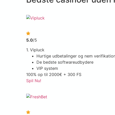
5.0
/5
1. Vipluck
Hurtige udbetalinger og nem verifikatio
De bedste softwareudbydere
VIP system
100% op til 2000€ + 300 FS
Spil Nu!