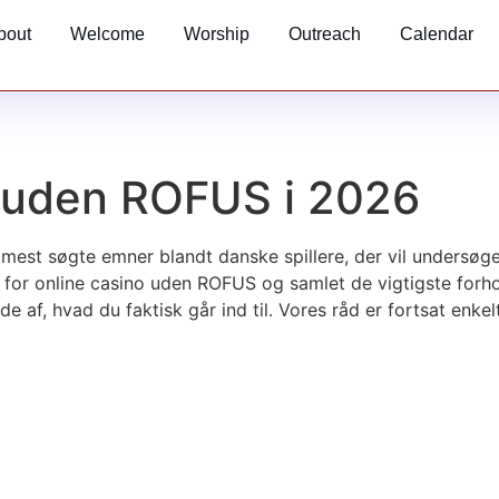
bout
Welcome
Worship
Outreach
Calendar
 uden ROFUS i 2026
mest søgte emner blandt danske spillere, der vil undersøg
r online casino uden ROFUS og samlet de vigtigste forhold
ede af, hvad du faktisk går ind til. Vores råd er fortsat enke