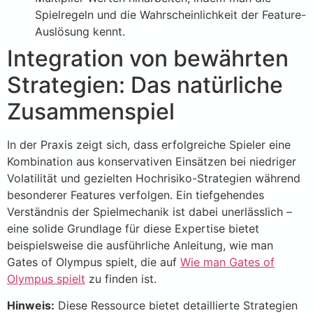
Spielregeln und die Wahrscheinlichkeit der Feature-
Auslösung kennt.
Integration von bewährten
Strategien: Das natürliche
Zusammenspiel
In der Praxis zeigt sich, dass erfolgreiche Spieler eine
Kombination aus konservativen Einsätzen bei niedriger
Volatilität und gezielten Hochrisiko-Strategien während
besonderer Features verfolgen. Ein tiefgehendes
Verständnis der Spielmechanik ist dabei unerlässlich –
eine solide Grundlage für diese Expertise bietet
beispielsweise die ausführliche Anleitung, wie man
Gates of Olympus spielt, die auf
Wie man Gates of
Olympus spielt
zu finden ist.
Hinweis:
Diese Ressource bietet detaillierte Strategien