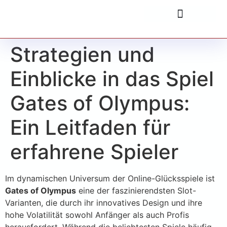
Strategien und
Einblicke in das Spiel
Gates of Olympus:
Ein Leitfaden für
erfahrene Spieler
Im dynamischen Universum der Online-Glücksspiele ist
Gates of Olympus
eine der faszinierendsten Slot-
Varianten, die durch ihr innovatives Design und ihre
hohe Volatilität sowohl Anfänger als auch Profis