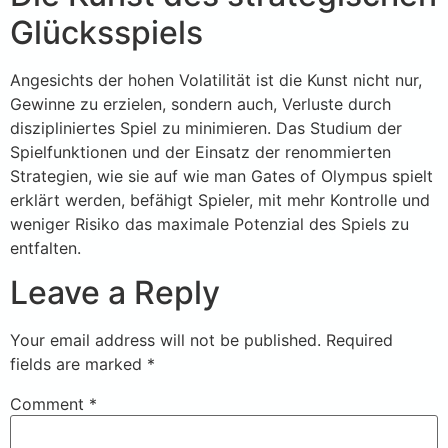
Glücksspiels
Angesichts der hohen Volatilität ist die Kunst nicht nur,
Gewinne zu erzielen, sondern auch, Verluste durch
diszipliniertes Spiel zu minimieren. Das Studium der
Spielfunktionen und der Einsatz der renommierten
Strategien, wie sie auf wie man Gates of Olympus spielt
erklärt werden, befähigt Spieler, mit mehr Kontrolle und
weniger Risiko das maximale Potenzial des Spiels zu
entfalten.
Leave a Reply
Your email address will not be published.
Required
fields are marked
*
Comment
*