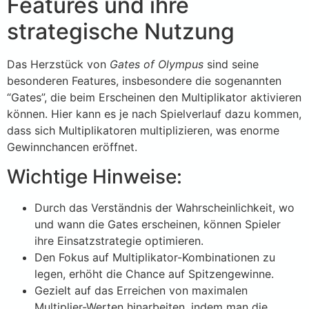
Features und ihre
strategische Nutzung
Das Herzstück von
Gates of Olympus
sind seine
besonderen Features, insbesondere die sogenannten
“Gates”, die beim Erscheinen den Multiplikator aktivieren
können. Hier kann es je nach Spielverlauf dazu kommen,
dass sich Multiplikatoren multiplizieren, was enorme
Gewinnchancen eröffnet.
Wichtige Hinweise:
Durch das Verständnis der Wahrscheinlichkeit, wo
und wann die Gates erscheinen, können Spieler
ihre Einsatzstrategie optimieren.
Den Fokus auf Multiplikator-Kombinationen zu
legen, erhöht die Chance auf Spitzengewinne.
Gezielt auf das Erreichen von maximalen
Multiplier-Werten hinarbeiten, indem man die