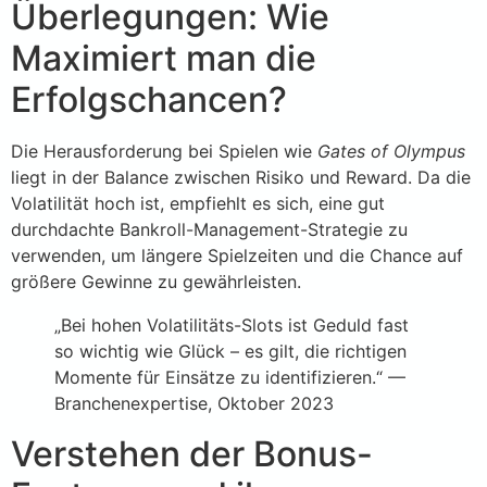
Überlegungen: Wie
Maximiert man die
Erfolgschancen?
Die Herausforderung bei Spielen wie
Gates of Olympus
liegt in der Balance zwischen Risiko und Reward. Da die
Volatilität hoch ist, empfiehlt es sich, eine gut
durchdachte Bankroll-Management-Strategie zu
verwenden, um längere Spielzeiten und die Chance auf
größere Gewinne zu gewährleisten.
„Bei hohen Volatilitäts-Slots ist Geduld fast
so wichtig wie Glück – es gilt, die richtigen
Momente für Einsätze zu identifizieren.“ —
Branchenexpertise, Oktober 2023
Verstehen der Bonus-