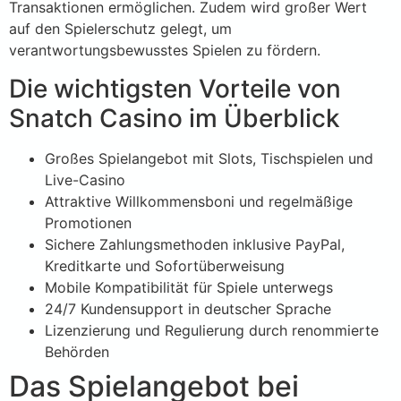
Transaktionen ermöglichen. Zudem wird großer Wert
auf den Spielerschutz gelegt, um
verantwortungsbewusstes Spielen zu fördern.
Die wichtigsten Vorteile von
Snatch Casino im Überblick
Großes Spielangebot mit Slots, Tischspielen und
Live-Casino
Attraktive Willkommensboni und regelmäßige
Promotionen
Sichere Zahlungsmethoden inklusive PayPal,
Kreditkarte und Sofortüberweisung
Mobile Kompatibilität für Spiele unterwegs
24/7 Kundensupport in deutscher Sprache
Lizenzierung und Regulierung durch renommierte
Behörden
Das Spielangebot bei