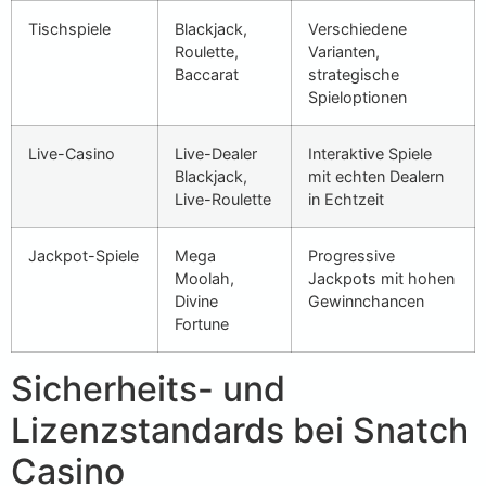
Tischspiele
Blackjack,
Verschiedene
Roulette,
Varianten,
Baccarat
strategische
Spieloptionen
Live-Casino
Live-Dealer
Interaktive Spiele
Blackjack,
mit echten Dealern
Live-Roulette
in Echtzeit
Jackpot-Spiele
Mega
Progressive
Moolah,
Jackpots mit hohen
Divine
Gewinnchancen
Fortune
Sicherheits- und
Lizenzstandards bei Snatch
Casino