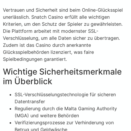
Vertrauen und Sicherheit sind beim Online-Glücksspiel
unerlässlich. Snatch Casino erfüllt alle wichtigen
Kriterien, um den Schutz der Spieler zu gewährleisten.
Die Plattform arbeitet mit modernster SSL-
Verschlüsselung, um alle Daten sicher zu übertragen.
Zudem ist das Casino durch anerkannte
Glücksspielbehörden lizenziert, was faire
Spielbedingungen garantiert.
Wichtige Sicherheitsmerkmale
im Überblick
SSL-Verschlüsselungstechnologie für sicheren
Datentransfer
Regulierung durch die Malta Gaming Authority
(MGA) und weitere Behörden
Verifizierungsprozesse zur Verhinderung von
Betrug und Geldwäsche