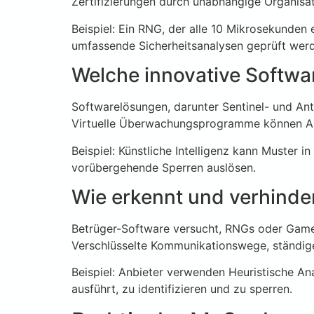
Zertifizierungen durch unabhängige Organis
Beispiel: Ein RNG, der alle 10 Mikrosekunden e
umfassende Sicherheitsanalysen geprüft werde
Welche innovative Softwa
Softwarelösungen, darunter Sentinel- und Ant
Virtuelle Überwachungsprogramme können Anom
Beispiel: Künstliche Intelligenz kann Muster 
vorübergehende Sperren auslösen.
Wie erkennt und verhinde
Betrüger-Software versucht, RNGs oder Gamepl
Verschlüsselte Kommunikationswege, ständige
Beispiel: Anbieter verwenden Heuristische An
ausführt, zu identifizieren und zu sperren.