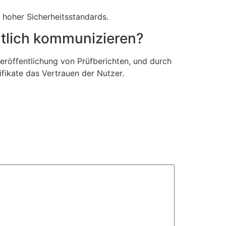
g hoher Sicherheitsstandards.
ntlich kommunizieren?
Veröffentlichung von Prüfberichten, und durch
fikate das Vertrauen der Nutzer.