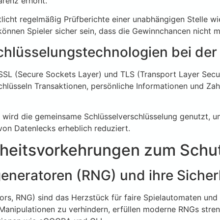
arenz erhöht.
tlicht regelmäßig Prüfberichte einer unabhängigen Stelle w
önnen Spieler sicher sein, dass die Gewinnchancen nicht ma
schlüsselungstechnologien bei d
SL (Secure Sockets Layer) und TLS (Transport Layer Securit
chlüsseln Transaktionen, persönliche Informationen und Za
ion wird die gemeinsame Schlüsselverschlüsselung genutzt, 
 von Datenlecks erheblich reduziert.
rheitsvorkehrungen zum Schu
generatoren (RNG) und ihre Siche
s, RNG) sind das Herzstück für faire Spielautomaten und G
Manipulationen zu verhindern, erfüllen moderne RNGs stren