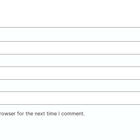
rowser for the next time I comment.