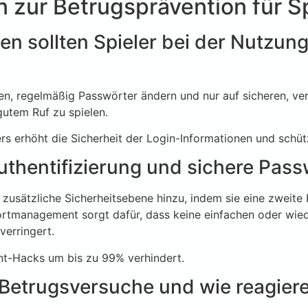
zur Betrugsprävention für Sp
en sollten Spieler bei der Nutzun
ilen, regelmäßig Passwörter ändern und nur auf sicheren, ve
gutem Ruf zu spielen.
s erhöht die Sicherheit der Login-Informationen und schüt
uthentifizierung und sichere Pass
e zusätzliche Sicherheitsebene hinzu, indem sie eine zweit
wortmanagement sorgt dafür, dass keine einfachen oder wi
verringert.
unt-Hacks um bis zu 99% verhindert.
Betrugsversuche und wie reagieren