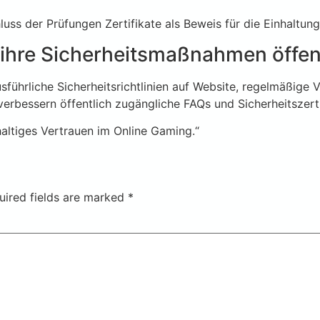
hluss der Prüfungen Zertifikate als Beweis für die Einhaltun
 ihre Sicherheitsmaßnahmen öffe
führliche Sicherheitsrichtlinien auf Website, regelmäßige 
verbessern öffentlich zugängliche FAQs und Sicherheitszerti
hhaltiges Vertrauen im Online Gaming.“
uired fields are marked
*