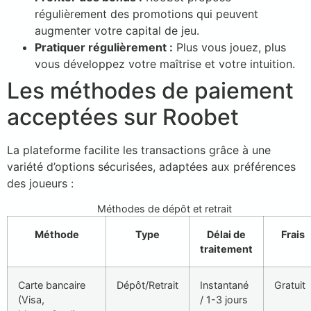
régulièrement des promotions qui peuvent
augmenter votre capital de jeu.
Pratiquer régulièrement :
Plus vous jouez, plus
vous développez votre maîtrise et votre intuition.
Les méthodes de paiement
acceptées sur Roobet
La plateforme facilite les transactions grâce à une
variété d’options sécurisées, adaptées aux préférences
des joueurs :
Méthodes de dépôt et retrait
Méthode
Type
Délai de
Frais
traitement
Carte bancaire
Dépôt/Retrait
Instantané
Gratuit
(Visa,
/ 1-3 jours