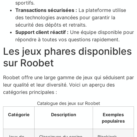
sportifs.
Transactions sécurisées :
La plateforme utilise
des technologies avancées pour garantir la
sécurité des dépôts et retraits.
Support client réactif :
Une équipe disponible pour
répondre à toutes vos questions rapidement.
Les jeux phares disponibles
sur Roobet
Roobet offre une large gamme de jeux qui séduisent par
leur qualité et leur diversité. Voici un aperçu des
catégories principales :
Catalogue des jeux sur Roobet
Catégorie
Description
Exemples
populaires
Jeux de
Classiques du casino
Blackjack,