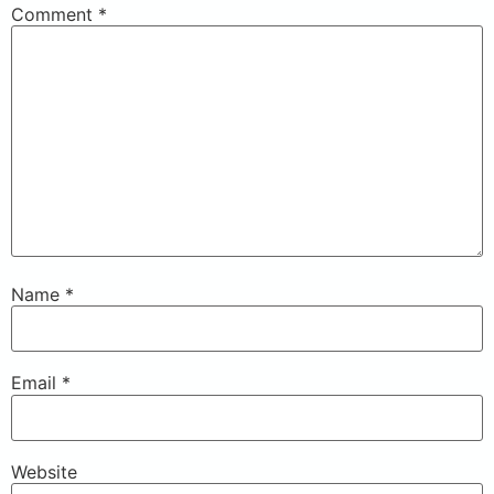
Comment
*
Name
*
Email
*
Website