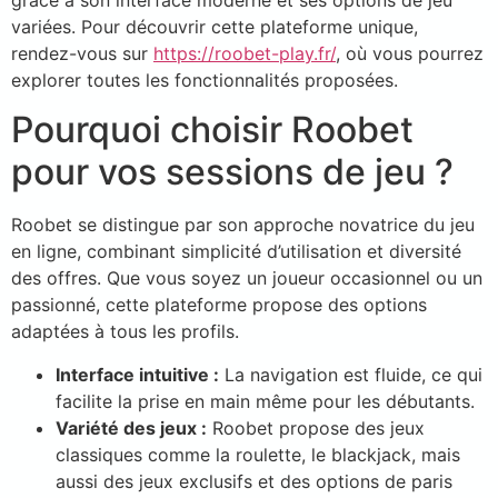
grâce à son interface moderne et ses options de jeu
variées. Pour découvrir cette plateforme unique,
rendez-vous sur
https://roobet-play.fr/
, où vous pourrez
explorer toutes les fonctionnalités proposées.
Pourquoi choisir Roobet
pour vos sessions de jeu ?
Roobet se distingue par son approche novatrice du jeu
en ligne, combinant simplicité d’utilisation et diversité
des offres. Que vous soyez un joueur occasionnel ou un
passionné, cette plateforme propose des options
adaptées à tous les profils.
Interface intuitive :
La navigation est fluide, ce qui
facilite la prise en main même pour les débutants.
Variété des jeux :
Roobet propose des jeux
classiques comme la roulette, le blackjack, mais
aussi des jeux exclusifs et des options de paris