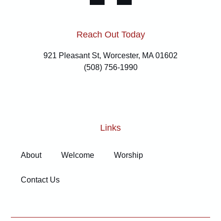
Reach Out Today
921 Pleasant St, Worcester, MA 01602
(508) 756-1990
Links
About
Welcome
Worship
Contact Us