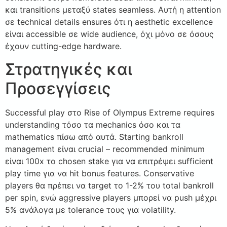
και transitions μεταξύ states seamless. Αυτή η attention
σε technical details ensures ότι η aesthetic excellence
είναι accessible σε wide audience, όχι μόνο σε όσους
έχουν cutting-edge hardware.
Στρατηγικές και
Προσεγγίσεις
Successful play στο Rise of Olympus Extreme requires
understanding τόσο τα mechanics όσο και τα
mathematics πίσω από αυτά. Starting bankroll
management είναι crucial – recommended minimum
είναι 100x το chosen stake για να επιτρέψει sufficient
play time για να hit bonus features. Conservative
players θα πρέπει να target το 1-2% του total bankroll
per spin, ενώ aggressive players μπορεί να push μέχρι
5% ανάλογα με tolerance τους για volatility.