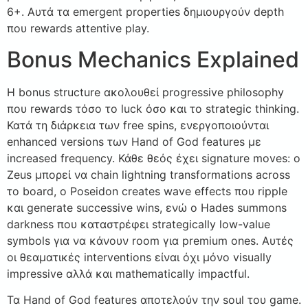
6+. Αυτά τα emergent properties δημιουργούν depth
που rewards attentive play.
Bonus Mechanics Explained
Η bonus structure ακολουθεί progressive philosophy
που rewards τόσο το luck όσο και το strategic thinking.
Κατά τη διάρκεια των free spins, ενεργοποιούνται
enhanced versions των Hand of God features με
increased frequency. Κάθε θεός έχει signature moves: ο
Zeus μπορεί να chain lightning transformations across
το board, ο Poseidon creates wave effects που ripple
και generate successive wins, ενώ ο Hades summons
darkness που καταστρέφει strategically low-value
symbols για να κάνουν room για premium ones. Αυτές
οι θεαματικές interventions είναι όχι μόνο visually
impressive αλλά και mathematically impactful.
Τα Hand of God features αποτελούν την soul του game.