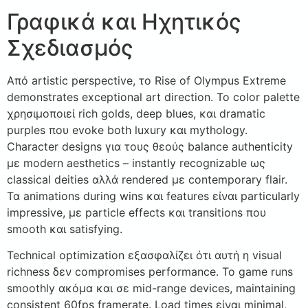
Γραφικά και Ηχητικός
Σχεδιασμός
Από artistic perspective, το Rise of Olympus Extreme
demonstrates exceptional art direction. Το color palette
χρησιμοποιεί rich golds, deep blues, και dramatic
purples που evoke both luxury και mythology.
Character designs για τους θεούς balance authenticity
με modern aesthetics – instantly recognizable ως
classical deities αλλά rendered με contemporary flair.
Τα animations during wins και features είναι particularly
impressive, με particle effects και transitions που
smooth και satisfying.
Technical optimization εξασφαλίζει ότι αυτή η visual
richness δεν compromises performance. Το game runs
smoothly ακόμα και σε mid-range devices, maintaining
consistent 60fps framerate. Load times είναι minimal,