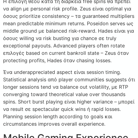
Η επιλογή θεού κατά τη διάρκεια free spins θα πρέπει
να align με personal risk profile. Zeus είναι optimal για
όσους prioritize consistency – τα guaranteed multipliers
mean predictable minimum returns. Poseidon serves ως
middle ground με balanced risk-reward. Hades είναι για
όσους willing να risk busting για chance σε truly
exceptional payouts. Advanced players often rotate
επιλογές based on current bankroll state – Zeus όταν
protecting profits, Hades όταν chasing losses.
Ένα underappreciated aspect είναι session timing.
Statistical analysis από player communities suggests ότι
longer sessions tend να balance out volatility, με RTP
converging toward theoretical value over thousands
spins. Short burst playing είναι higher variance – μπορεί
να result σε spectacular quick wins ή rapid losses.
Planning session length according to goals και
circumstances improves overall experience.
Mobile Gaming Experience