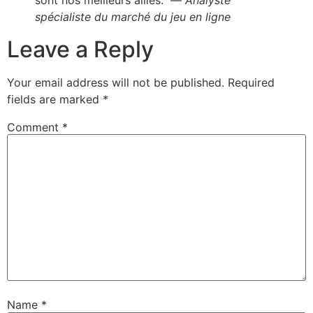
spécialiste du marché du jeu en ligne
Leave a Reply
Your email address will not be published.
Required
fields are marked
*
Comment
*
Name
*