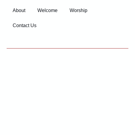
About
Welcome
Worship
Contact Us