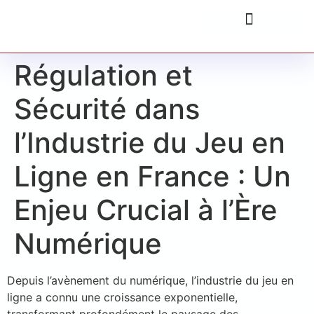
Régulation et
Sécurité dans
l’Industrie du Jeu en
Ligne en France : Un
Enjeu Crucial à l’Ère
Numérique
Depuis l’avènement du numérique, l’industrie du jeu en
ligne a connu une croissance exponentielle,