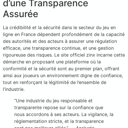
d’une Transparence
Assurée
La crédibilité et la sécurité dans le secteur du jeu en
ligne en France dépendent profondément de la capacité
des autorités et des acteurs à assurer une régulation
efficace, une transparence continue, et une gestion
rigoureuse des risques. Le site officiel zinx incarne cette
démarche en proposant une plateforme où la
conformité et la sécurité sont au premier plan, offrant
ainsi aux joueurs un environnement digne de confiance,
tout en renforçant la légitimité de l’ensemble de
l’industrie.
“Une industrie du jeu responsable et
transparente repose sur la confiance que
nous accordons à ses acteurs. La vigilance, la
réglementation stricte, et la transparence
sont nos meilleurs alliés.” —
Analyste