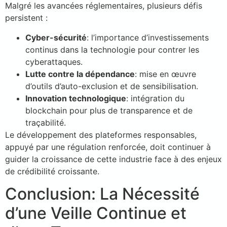
Malgré les avancées réglementaires, plusieurs défis
persistent :
Cyber-sécurité
: l’importance d’investissements
continus dans la technologie pour contrer les
cyberattaques.
Lutte contre la dépendance
: mise en œuvre
d’outils d’auto-exclusion et de sensibilisation.
Innovation technologique
: intégration du
blockchain pour plus de transparence et de
traçabilité.
Le développement des plateformes responsables,
appuyé par une régulation renforcée, doit continuer à
guider la croissance de cette industrie face à des enjeux
de crédibilité croissante.
Conclusion: La Nécessité
d’une Veille Continue et