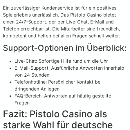
Ein zuverlässiger Kundenservice ist für ein positives
Spielerlebnis unerlässlich. Das Pistolo Casino bietet
einen 24/7-Support, der per Live-Chat, E-Mail und
Telefon erreichbar ist. Die Mitarbeiter sind freundlich,
kompetent und helfen bei allen Fragen schnell weiter.
Support-Optionen im Überblick:
Live-Chat: Sofortige Hilfe rund um die Uhr
E-Mail-Support: Ausführliche Antworten innerhalb
von 24 Stunden
Telefonhotline: Persönlicher Kontakt bei
dringenden Anliegen
FAQ-Bereich: Antworten auf häufig gestellte
Fragen
Fazit: Pistolo Casino als
starke Wahl für deutsche