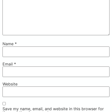
Name
*
Email
*
Website
Save my name, email, and website in this browser for