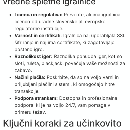
vredne spletne igralnice
Licenca in regulativa:
Preverite, ali ima igralnica
licenco od uradne slovenske ali evropske
regulatorne institucije.
Varnost in certifikati:
Igralnica naj uporabljala SSL
šifriranje in naj ima certifikate, ki zagotavljajo
pošteno igro.
Raznolikost iger:
Raznolika ponudba iger, kot so
sloti, ruleta, blackjack, povečuje vaše možnosti za
zabavo.
Načini plačila:
Poskrbite, da so na voljo varni in
priljubljeni plačilni sistemi, ki omogočajo hitre
transakcije.
Podpora strankam:
Dostopna in profesionalna
podpora, ki je na voljo 24/7, vam pomaga v
primeru težav.
Ključni koraki za učinkovito