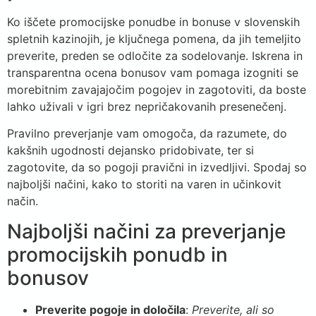
Ko iščete promocijske ponudbe in bonuse v slovenskih
spletnih kazinojih, je ključnega pomena, da jih temeljito
preverite, preden se odločite za sodelovanje. Iskrena in
transparentna ocena bonusov vam pomaga izogniti se
morebitnim zavajajočim pogojev in zagotoviti, da boste
lahko uživali v igri brez nepričakovanih presenečenj.
Pravilno preverjanje vam omogoča, da razumete, do
kakšnih ugodnosti dejansko pridobivate, ter si
zagotovite, da so pogoji pravični in izvedljivi. Spodaj so
najboljši načini, kako to storiti na varen in učinkovit
način.
Najboljši načini za preverjanje
promocijskih ponudb in
bonusov
Preverite pogoje in določila
:
Preverite, ali so