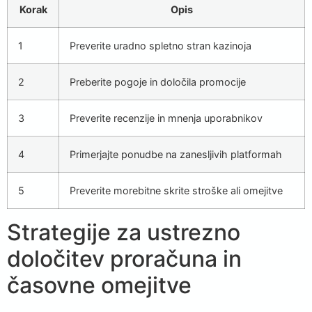
Korak
Opis
1
Preverite uradno spletno stran kazinoja
2
Preberite pogoje in določila promocije
3
Preverite recenzije in mnenja uporabnikov
4
Primerjajte ponudbe na zanesljivih platformah
5
Preverite morebitne skrite stroške ali omejitve
Strategije za ustrezno
določitev proračuna in
časovne omejitve