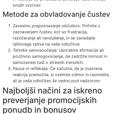
svojih vzorcev
Metode za obvladovanje čustev
Zavestno prepoznavanje občutkov:
Pričnite z
zaznavanjem čustev, kot so frustracija,
razočaranje ali navdušenje, in se zavedajte
njihovega vpliva na vaše odločitve.
Tehnike samosoočanja:
Uporabite afirmacije ali
pozitivno samogovorjenje, da zadržite mirnost in
samozavest tudi v stresnih trenutkih.
Pauza in refleksija:
Če začutite, da je čustvena
reakcija premočna, si vzemite odmor in razmislite,
ali je vaša odločitev še vedno pod nadzorom.
Najboljši načini za iskreno
preverjanje promocijskih
ponudb in bonusov