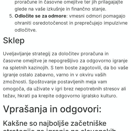
proračune in časovne omejitve ter jih prilagajajte
glede na vaše izkušnje in finančno stanje.
Odločite se za odmore
: vmesni odmori pomagajo
ohraniti osredotočenost in preprečujejo impulzivne
odločitve.
Sklep
Uveljavljanje strategij za določitev proračuna in
časovne omejitve je nepogrešljivo za odgovorno igranje
na spletnih kazinojih. S tem boste zagotovili, da bo vaše
igranje ostalo zabavno, varno in v okviru vaših
zmožnosti. Spoštovanje postavljenih meja vam
omogoča, da uživate v igri brez nepotrebnih stresov ali
težav, hkrati pa krepite odgovorno igralsko kulturo.
Vprašanja in odgovori:
Kakšne so najboljše začetniške