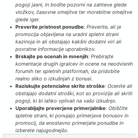
pogoji jasni, in bodite pozorni na zahteve glede
vložkov, časovne omejitve ter morebitne omejitve
glede iger.
Preverite pristnost ponudbe
:
Preverite, ali je
promocija objavljena na uradni spletni strani
kazinoja in ali obstajajo kakšni dodatni viri ali
povratne informacije uporabnikov.
Brskajte po ocenah in mnenjih
:
Prebirajte
komentarje drugih igralcev in ocene na neodvisnih
forumih ter spletnih platformah, da pridobite
realno sliko o izkušnjah z bonusi.
Raziskujte potencialne skrite stroške
:
Ocenite ali
obstajajo dodatni stroški, kot so provizije ali skriti
pogoji, ki bi lahko vplivali na vašo izkušnjo.
Uporabljajte preverjene primerjalnike
:
Obiščite
spletne strani, ki ponujajo primerjave bonusov in
promocij, da enostavno primerjate ponudbe in
izberete najugodnejšo.