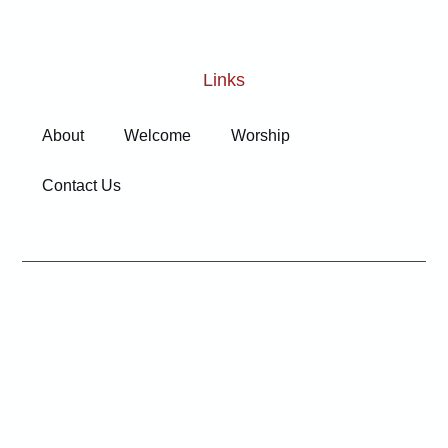
Links
About
Welcome
Worship
Contact Us