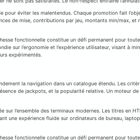
er ne sont pas satisfaites. Le non-respect entraîne l’annula
e pour éviter les malentendus. Chaque promotion fait l’obje
gences de mise, contributions par jeu, montants min/max, et r
richesse fonctionnelle constitue un défi permanent pour tout
ie sur l’ergonomie et l’expérience utilisateur, visant à mi
eurs expérimentés.
randement la navigation dans un catalogue étendu. Les critère
 présence de jackpots, et la popularité relative. Un moteur d
rée sur l’ensemble des terminaux modernes. Les titres en H
sant une expérience fluide sur ordinateurs de bureau, laptop
richesse fonctionnelle constitue un défi permanent pour tout