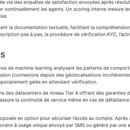
ée via des enquêtes de satisfaction envoyées après résolut
mer continuellement les agents. Un scoring interne mesure le
sie.
ètent la documentation textuelle, facilitant la compréhens
ription pas à pas, la procédure de vérification KYC, l’acti
es
thmes de machine learning analysant les patterns de compor
ion (connexions depuis des géolocalisations incohérentes
porairement gelés en attendant vérification.
 des datacenters de niveau Tier 4 offrant des garanties de
ssure la continuité de service même en cas de défaillance 
proposée en option pour sécuriser l’accès au compte. Après
oraire à usage unique envoyé par SMS ou généré par une ap