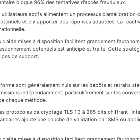
ntaire bloque 96% des tentatives d’accès frauduleux.
 utilisateurs actifs alimentent un processus d’amélioration
 potentiels et d’y apporter des réponses adaptées. La réacti
rationnelle.
’aide mises à disposition facilitent grandement l’autonomie 
stionnement potentiels est anticipé et traité. Cette straté
uipes de support.
teforme sont généralement nuls sur les dépôts et retraits st
missions indépendamment, particulièrement sur les convers
s de chaque méthode.
es protocoles de cryptage TLS 1.3 à 265 bits chiffrant l’in
bancaires ajoute une couche de validation par SMS ou appli
’aide mises à disposition facilitent grandement l’autonomie 