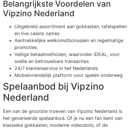
Belangrijkste Voordelen van
Vipzino Nederland
Uitgebreid assortiment aan gokkasten, tafelspellen
en live casino opties
Aantrekkelijke welkomstbonussen en regelmatige
promoties
Veilige betaalmethoden, waaronder iDEAL, voor
snelle en betrouwbare transacties
24/7 klantenservice in het Nederlands
Mobielvriendelijk platform voor spelen onderweg
Spelaanbod bij Vipzino
Nederland
Een van de grootste troeven van Vipzino Nederland is
het gevarieerde spelaanbod. Of je nu een fan bent van
klassieke gokkasten, moderne videoslots, of de