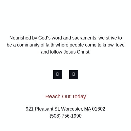
Nourished by God’s word and sacraments, we strive to
be a community of faith where people come to know, love
and follow Jesus Christ.
Reach Out Today
921 Pleasant St, Worcester, MA 01602
(508) 756-1990