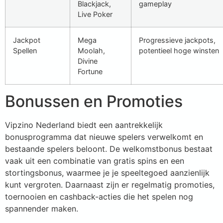
Blackjack,
gameplay
Live Poker
Jackpot
Mega
Progressieve jackpots,
Spellen
Moolah,
potentieel hoge winsten
Divine
Fortune
Bonussen en Promoties
Vipzino Nederland biedt een aantrekkelijk
bonusprogramma dat nieuwe spelers verwelkomt en
bestaande spelers beloont. De welkomstbonus bestaat
vaak uit een combinatie van gratis spins en een
stortingsbonus, waarmee je je speeltegoed aanzienlijk
kunt vergroten. Daarnaast zijn er regelmatig promoties,
toernooien en cashback-acties die het spelen nog
spannender maken.