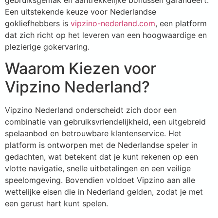
gebruiksgemak en aantrekkelijke bonussen garandeert.
Een uitstekende keuze voor Nederlandse
gokliefhebbers is
vipzino-nederland.com
, een platform
dat zich richt op het leveren van een hoogwaardige en
plezierige gokervaring.
Waarom Kiezen voor
Vipzino Nederland?
Vipzino Nederland onderscheidt zich door een
combinatie van gebruiksvriendelijkheid, een uitgebreid
spelaanbod en betrouwbare klantenservice. Het
platform is ontworpen met de Nederlandse speler in
gedachten, wat betekent dat je kunt rekenen op een
vlotte navigatie, snelle uitbetalingen en een veilige
speelomgeving. Bovendien voldoet Vipzino aan alle
wettelijke eisen die in Nederland gelden, zodat je met
een gerust hart kunt spelen.