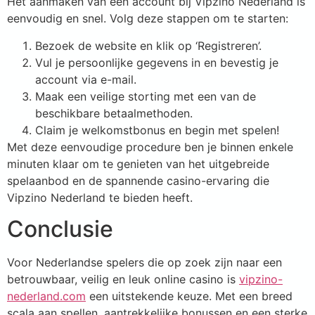
Het aanmaken van een account bij Vipzino Nederland is
eenvoudig en snel. Volg deze stappen om te starten:
Bezoek de website en klik op ‘Registreren’.
Vul je persoonlijke gegevens in en bevestig je
account via e-mail.
Maak een veilige storting met een van de
beschikbare betaalmethoden.
Claim je welkomstbonus en begin met spelen!
Met deze eenvoudige procedure ben je binnen enkele
minuten klaar om te genieten van het uitgebreide
spelaanbod en de spannende casino-ervaring die
Vipzino Nederland te bieden heeft.
Conclusie
Voor Nederlandse spelers die op zoek zijn naar een
betrouwbaar, veilig en leuk online casino is
vipzino-
nederland.com
een uitstekende keuze. Met een breed
scala aan spellen, aantrekkelijke bonussen en een sterke