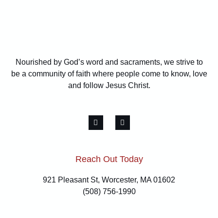
Nourished by God’s word and sacraments, we strive to
be a community of faith where people come to know, love
and follow Jesus Christ.
Reach Out Today
921 Pleasant St, Worcester, MA 01602
(508) 756-1990