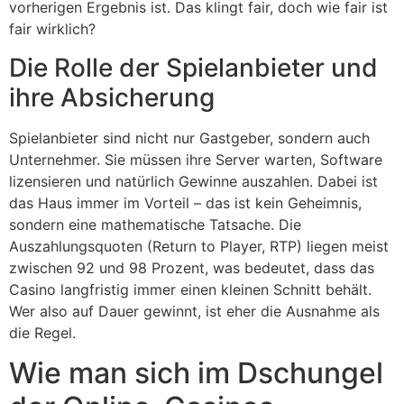
vorherigen Ergebnis ist. Das klingt fair, doch wie fair ist
fair wirklich?
Die Rolle der Spielanbieter und
ihre Absicherung
Spielanbieter sind nicht nur Gastgeber, sondern auch
Unternehmer. Sie müssen ihre Server warten, Software
lizensieren und natürlich Gewinne auszahlen. Dabei ist
das Haus immer im Vorteil – das ist kein Geheimnis,
sondern eine mathematische Tatsache. Die
Auszahlungsquoten (Return to Player, RTP) liegen meist
zwischen 92 und 98 Prozent, was bedeutet, dass das
Casino langfristig immer einen kleinen Schnitt behält.
Wer also auf Dauer gewinnt, ist eher die Ausnahme als
die Regel.
Wie man sich im Dschungel