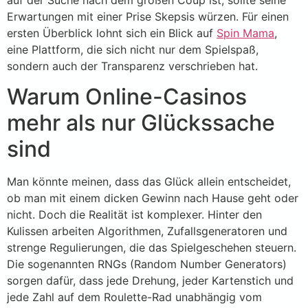
auf der Suche nach dem großen Coup ist, sollte seine
Erwartungen mit einer Prise Skepsis würzen. Für einen
ersten Überblick lohnt sich ein Blick auf
Spin Mama
,
eine Plattform, die sich nicht nur dem Spielspaß,
sondern auch der Transparenz verschrieben hat.
Warum Online-Casinos
mehr als nur Glückssache
sind
Man könnte meinen, dass das Glück allein entscheidet,
ob man mit einem dicken Gewinn nach Hause geht oder
nicht. Doch die Realität ist komplexer. Hinter den
Kulissen arbeiten Algorithmen, Zufallsgeneratoren und
strenge Regulierungen, die das Spielgeschehen steuern.
Die sogenannten RNGs (Random Number Generators)
sorgen dafür, dass jede Drehung, jeder Kartenstich und
jede Zahl auf dem Roulette-Rad unabhängig vom