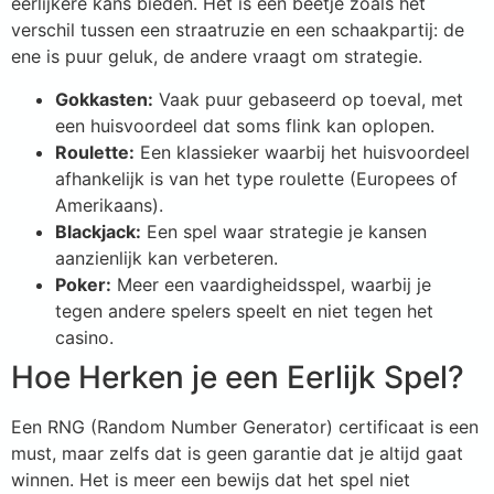
eerlijkere kans bieden. Het is een beetje zoals het
verschil tussen een straatruzie en een schaakpartij: de
ene is puur geluk, de andere vraagt om strategie.
Gokkasten:
Vaak puur gebaseerd op toeval, met
een huisvoordeel dat soms flink kan oplopen.
Roulette:
Een klassieker waarbij het huisvoordeel
afhankelijk is van het type roulette (Europees of
Amerikaans).
Blackjack:
Een spel waar strategie je kansen
aanzienlijk kan verbeteren.
Poker:
Meer een vaardigheidsspel, waarbij je
tegen andere spelers speelt en niet tegen het
casino.
Hoe Herken je een Eerlijk Spel?
Een RNG (Random Number Generator) certificaat is een
must, maar zelfs dat is geen garantie dat je altijd gaat
winnen. Het is meer een bewijs dat het spel niet