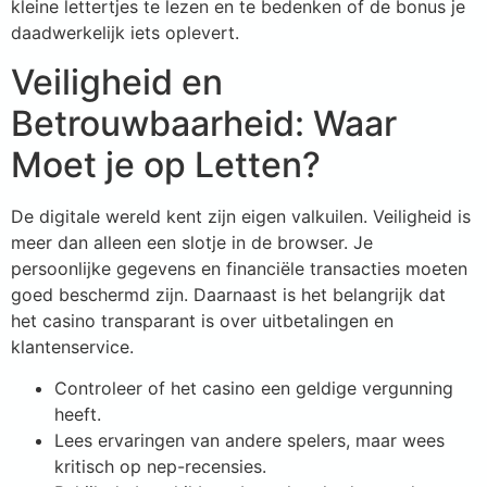
kleine lettertjes te lezen en te bedenken of de bonus je
daadwerkelijk iets oplevert.
Veiligheid en
Betrouwbaarheid: Waar
Moet je op Letten?
De digitale wereld kent zijn eigen valkuilen. Veiligheid is
meer dan alleen een slotje in de browser. Je
persoonlijke gegevens en financiële transacties moeten
goed beschermd zijn. Daarnaast is het belangrijk dat
het casino transparant is over uitbetalingen en
klantenservice.
Controleer of het casino een geldige vergunning
heeft.
Lees ervaringen van andere spelers, maar wees
kritisch op nep-recensies.