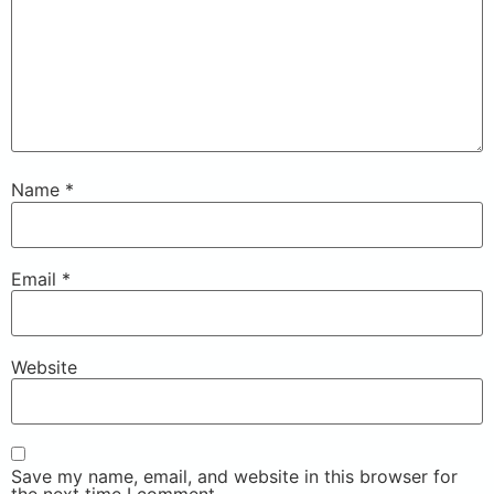
Name
*
Email
*
Website
Save my name, email, and website in this browser for
the next time I comment.