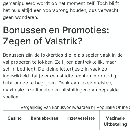
gemanipuleerd wordt op het moment zelf. Toch blijft
het huis altijd een voorsprong houden, dus verwacht
geen wonderen.
Bonussen en Promoties:
Zegen of Valstrik?
Bonussen zijn de lokkertjes die je als speler vaak in de
val proberen te lokken. Ze lijken aantrekkelijk, maar
schijn bedriegt. De kleine lettertjes zijn vaak zo
ingewikkeld dat je er een studie rechten voor nodig
hebt om ze te begrijpen. Denk aan inzetvereisten,
maximale inzetlimieten en uitsluitingen van bepaalde
spellen.
Vergelijking van Bonusvoorwaarden bij Populaire Online 
Casino
Bonusbedrag
Inzetvereiste
Maximale
Uitbetaling