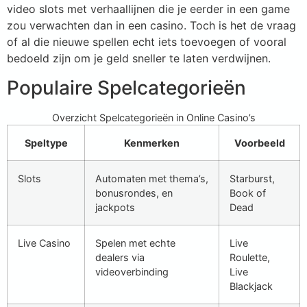
video slots met verhaallijnen die je eerder in een game
zou verwachten dan in een casino. Toch is het de vraag
of al die nieuwe spellen echt iets toevoegen of vooral
bedoeld zijn om je geld sneller te laten verdwijnen.
Populaire Spelcategorieën
Overzicht Spelcategorieën in Online Casino’s
Speltype
Kenmerken
Voorbeeld
Slots
Automaten met thema’s,
Starburst,
bonusrondes, en
Book of
jackpots
Dead
Live Casino
Spelen met echte
Live
dealers via
Roulette,
videoverbinding
Live
Blackjack