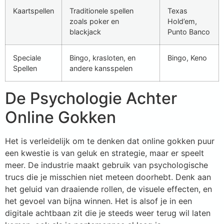
Kaartspellen
Traditionele spellen
Texas
zoals poker en
Hold’em,
blackjack
Punto Banco
Speciale
Bingo, krasloten, en
Bingo, Keno
Spellen
andere kansspelen
De Psychologie Achter
Online Gokken
Het is verleidelijk om te denken dat online gokken puur
een kwestie is van geluk en strategie, maar er speelt
meer. De industrie maakt gebruik van psychologische
trucs die je misschien niet meteen doorhebt. Denk aan
het geluid van draaiende rollen, de visuele effecten, en
het gevoel van bijna winnen. Het is alsof je in een
digitale achtbaan zit die je steeds weer terug wil laten