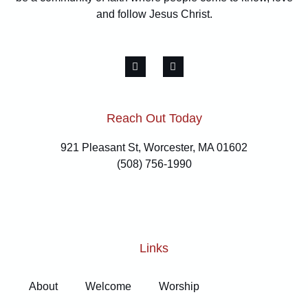
and follow Jesus Christ.
Reach Out Today
921 Pleasant St, Worcester, MA 01602
(508) 756-1990
Links
About
Welcome
Worship