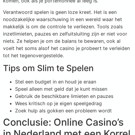
komen, ook als je portemonnee al leeg is.
Verantwoord spelen is geen loze kreet. Het is een
noodzakelijke waarschuwing in een wereld waar het
makkelijk is om de controle te verliezen. Tools zoals
inzetlimieten, pauzes en zelfuitsluiting zijn er niet voor
niets. Ze helpen je om de balans te bewaren, ook al
voelt het soms alsof het casino je probeert te verleiden
tot het tegenovergestelde.
Tips om Slim te Spelen
Stel een budget in en houd je eraan
Speel alleen met geld dat je kunt missen
Gebruik de beschikbare limieten en pauzes
Wees kritisch op je eigen speelgedrag
Zoek hulp als gokken een probleem wordt
Conclusie: Online Casino’s
in Nederland met een Korrel