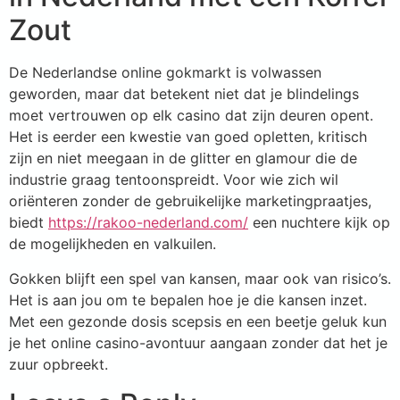
Zout
De Nederlandse online gokmarkt is volwassen
geworden, maar dat betekent niet dat je blindelings
moet vertrouwen op elk casino dat zijn deuren opent.
Het is eerder een kwestie van goed opletten, kritisch
zijn en niet meegaan in de glitter en glamour die de
industrie graag tentoonspreidt. Voor wie zich wil
oriënteren zonder de gebruikelijke marketingpraatjes,
biedt
https://rakoo-nederland.com/
een nuchtere kijk op
de mogelijkheden en valkuilen.
Gokken blijft een spel van kansen, maar ook van risico’s.
Het is aan jou om te bepalen hoe je die kansen inzet.
Met een gezonde dosis scepsis en een beetje geluk kun
je het online casino-avontuur aangaan zonder dat het je
zuur opbreekt.