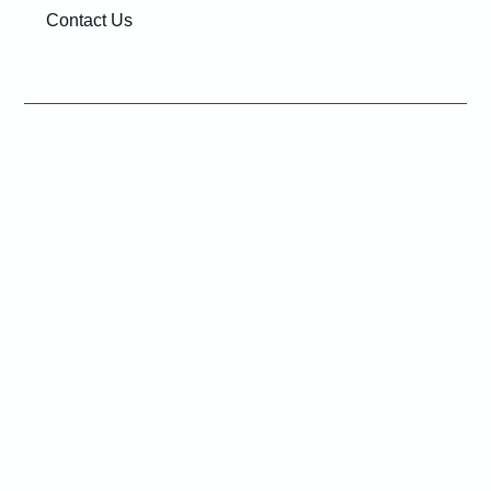
Contact Us