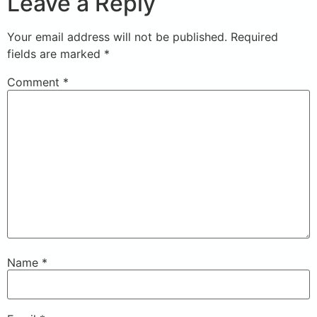
Leave a Reply
Your email address will not be published.
Required
fields are marked
*
Comment
*
Name
*