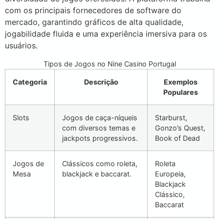
com os principais fornecedores de software do
mercado, garantindo gráficos de alta qualidade,
jogabilidade fluida e uma experiência imersiva para os
usuários.
Tipos de Jogos no Nine Casino Portugal
Categoria
Descrição
Exemplos
Populares
Slots
Jogos de caça-níqueis
Starburst,
com diversos temas e
Gonzo’s Quest,
jackpots progressivos.
Book of Dead
Jogos de
Clássicos como roleta,
Roleta
Mesa
blackjack e baccarat.
Europeia,
Blackjack
Clássico,
Baccarat