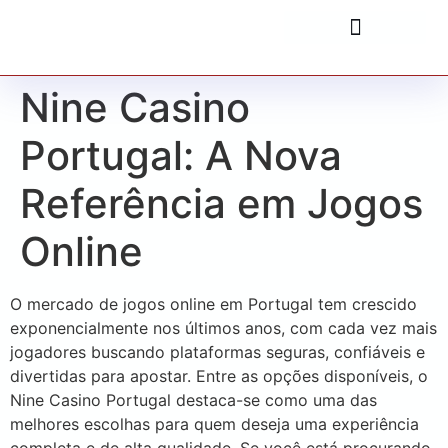
Nine Casino
Portugal: A Nova
Referência em Jogos
Online
O mercado de jogos online em Portugal tem crescido
exponencialmente nos últimos anos, com cada vez mais
jogadores buscando plataformas seguras, confiáveis e
divertidas para apostar. Entre as opções disponíveis, o
Nine Casino Portugal destaca-se como uma das
melhores escolhas para quem deseja uma experiência