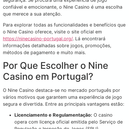
segurança. Se procura uma experiência de jogo
confiável e emocionante, o Nine Casino é uma escolha
que merece a sua atenção.
Para explorar todas as funcionalidades e benefícios que
o Nine Casino oferece, visite o site oficial em
https://ninecasino-portugal.org/
. Lá encontrará
informações detalhadas sobre jogos, promoções,
métodos de pagamento e muito mais.
Por Que Escolher o Nine
Casino em Portugal?
O Nine Casino destaca-se no mercado português por
vários motivos que garantem uma experiência de jogo
segura e divertida. Entre as principais vantagens estão:
Licenciamento e Regulamentação:
O casino
opera com licença oficial emitida pelo Serviço de
Regulação e Inspeção de Jogos (SRIJ),