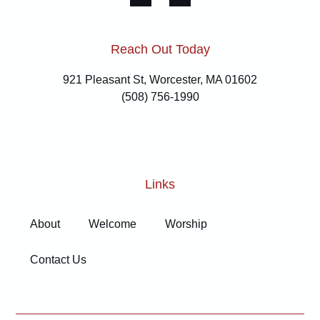
Reach Out Today
921 Pleasant St, Worcester, MA 01602
(508) 756-1990
Links
About
Welcome
Worship
Contact Us