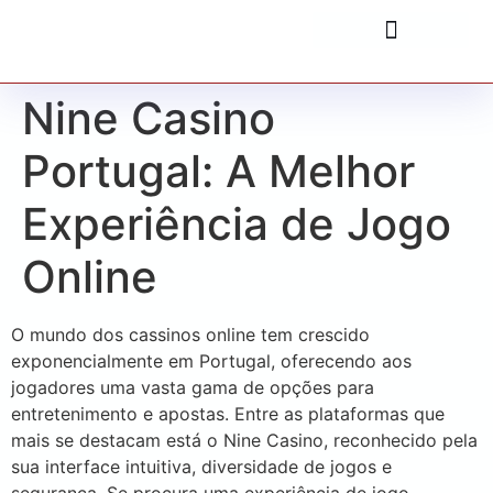
Nine Casino
Portugal: A Melhor
Experiência de Jogo
Online
O mundo dos cassinos online tem crescido
exponencialmente em Portugal, oferecendo aos
jogadores uma vasta gama de opções para
entretenimento e apostas. Entre as plataformas que
mais se destacam está o Nine Casino, reconhecido pela
sua interface intuitiva, diversidade de jogos e