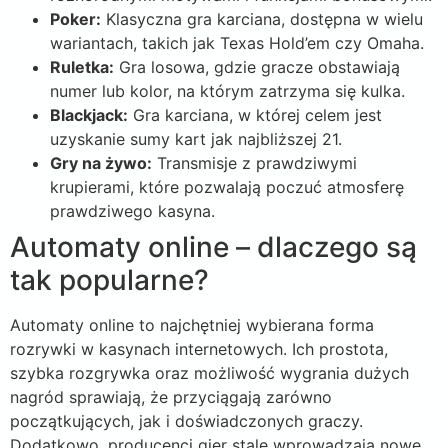
Poker:
Klasyczna gra karciana, dostępna w wielu
wariantach, takich jak Texas Hold’em czy Omaha.
Ruletka:
Gra losowa, gdzie gracze obstawiają
numer lub kolor, na którym zatrzyma się kulka.
Blackjack:
Gra karciana, w której celem jest
uzyskanie sumy kart jak najbliższej 21.
Gry na żywo:
Transmisje z prawdziwymi
krupierami, które pozwalają poczuć atmosferę
prawdziwego kasyna.
Automaty online – dlaczego są
tak popularne?
Automaty online to najchętniej wybierana forma
rozrywki w kasynach internetowych. Ich prostota,
szybka rozgrywka oraz możliwość wygrania dużych
nagród sprawiają, że przyciągają zarówno
początkujących, jak i doświadczonych graczy.
Dodatkowo, producenci gier stale wprowadzają nowe