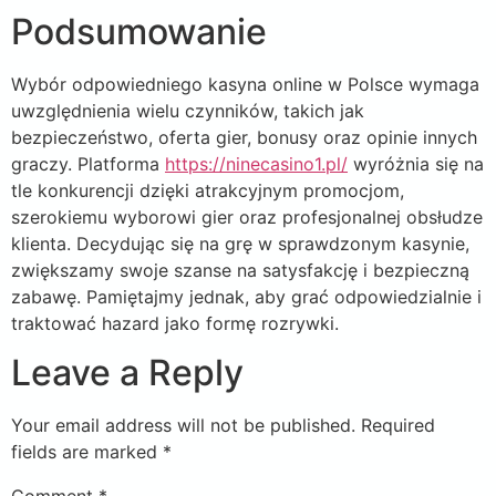
Podsumowanie
Wybór odpowiedniego kasyna online w Polsce wymaga
uwzględnienia wielu czynników, takich jak
bezpieczeństwo, oferta gier, bonusy oraz opinie innych
graczy. Platforma
https://ninecasino1.pl/
wyróżnia się na
tle konkurencji dzięki atrakcyjnym promocjom,
szerokiemu wyborowi gier oraz profesjonalnej obsłudze
klienta. Decydując się na grę w sprawdzonym kasynie,
zwiększamy swoje szanse na satysfakcję i bezpieczną
zabawę. Pamiętajmy jednak, aby grać odpowiedzialnie i
traktować hazard jako formę rozrywki.
Leave a Reply
Your email address will not be published.
Required
fields are marked
*