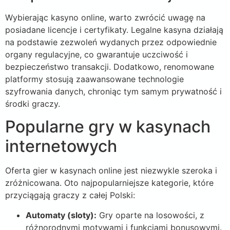
Wybierając kasyno online, warto zwrócić uwagę na
posiadane licencje i certyfikaty. Legalne kasyna działają
na podstawie zezwoleń wydanych przez odpowiednie
organy regulacyjne, co gwarantuje uczciwość i
bezpieczeństwo transakcji. Dodatkowo, renomowane
platformy stosują zaawansowane technologie
szyfrowania danych, chroniąc tym samym prywatność i
środki graczy.
Popularne gry w kasynach
internetowych
Oferta gier w kasynach online jest niezwykle szeroka i
zróżnicowana. Oto najpopularniejsze kategorie, które
przyciągają graczy z całej Polski:
Automaty (sloty):
Gry oparte na losowości, z
różnorodnymi motywami i funkcjami bonusowymi.