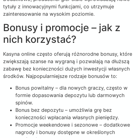
tytuły z innowacyjnymi funkcjami, co utrzymuje
zainteresowanie na wysokim poziomie.
Bonusy i promocje – jak z
nich korzystać?
Kasyna online często oferują różnorodne bonusy, które
zwiększają szanse na wygraną i pozwalają na dłuższą
zabawę bez konieczności dużych inwestycji własnych
środków. Najpopularniejsze rodzaje bonusów to:
Bonus powitalny – dla nowych graczy, często w
formie dopasowania depozytu lub darmowych
spinów.
Bonus bez depozytu – umożliwia grę bez
konieczności wpłacania własnych pieniędzy.
Promocje weekendowe i sezonowe – dodatkowe
nagrody i bonusy dostępne w określonych