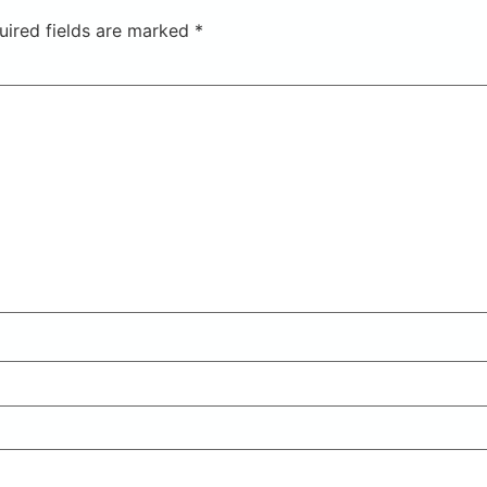
uired fields are marked
*