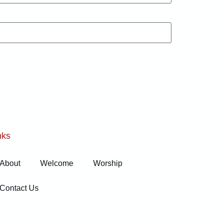
nks
About
Welcome
Worship
Contact Us