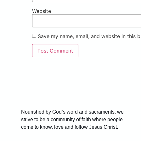
Website
Save my name, email, and website in this b
Nourished by God’s word and sacraments, we
strive to be a community of faith where people
come to know, love and follow Jesus Christ.