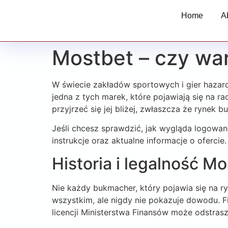
Home
A
Mostbet – czy war
W świecie zakładów sportowych i gier hazard
jedna z tych marek, które pojawiają się na r
przyjrzeć się jej bliżej, zwłaszcza że rynek 
Jeśli chcesz sprawdzić, jak wygląda logowanie
instrukcje oraz aktualne informacje o ofercie.
Historia i legalność M
Nie każdy bukmacher, który pojawia się na ry
wszystkim, ale nigdy nie pokazuje dowodu. Fir
licencji Ministerstwa Finansów może odstras