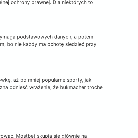
nej ochrony prawnej. Dla niektórych to
rz wymaga podstawowych danych, a potem
sem, bo nie każdy ma ochotę siedzieć przy
ówkę, aż po mniej popularne sporty, jak
można odnieść wrażenie, że bukmacher trochę
zarować. Mostbet skupia się głównie na