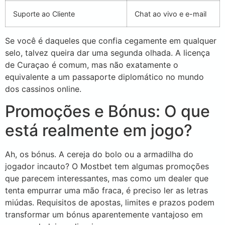
Suporte ao Cliente
Chat ao vivo e e-mail
Se você é daqueles que confia cegamente em qualquer
selo, talvez queira dar uma segunda olhada. A licença
de Curaçao é comum, mas não exatamente o
equivalente a um passaporte diplomático no mundo
dos cassinos online.
Promoções e Bónus: O que
está realmente em jogo?
Ah, os bónus. A cereja do bolo ou a armadilha do
jogador incauto? O Mostbet tem algumas promoções
que parecem interessantes, mas como um dealer que
tenta empurrar uma mão fraca, é preciso ler as letras
miúdas. Requisitos de apostas, limites e prazos podem
transformar um bónus aparentemente vantajoso em