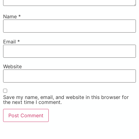
Name
*
Email
*
Website
Save my name, email, and website in this browser for
the next time I comment.