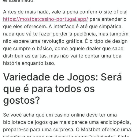
embaralhado.
Antes de mais nada, vale a pena conferir o site oficial
https://mostbetcasino-portugal.app/
para entender o
que eles oferecem. A interface é até que simpática,
nada que vá te fazer perder a paciência, mas também
não espere uma revolução gráfica. É o tipo de design
que cumpre o básico, como aquele dealer que sabe
distribuir as cartas, mas não vai te contar uma boa
história enquanto isso.
Variedade de Jogos: Será
que é para todos os
gostos?
Se você acha que um casino online deve ter uma
biblioteca de jogos que mais parece uma enciclopédia,
prepare-se para uma surpresa. O Mostbet oferece uma
seleção que pode ser descrita como “suficiente”. Slots,