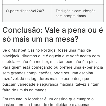
Suporte disponível 24/7
Tradução e comunicação
nem sempre claras
Conclusão: Vale a pena ou é
só mais um na mesa?
Se o Mostbet Casino Portugal fosse uma mão de
blackjack, diríamos que é aquela que você aceita com
cautela — não é a melhor, mas também não é a pior.
Para quem está começando ou prefere uma experiência
sem grandes complicações, pode ser uma escolha
razoável. Já os jogadores mais experientes, que
buscam variedade e segurança máxima, talvez sintam
falta de um ás na manga.
Em resumo, o Mostbet é um cassino que cumpre o
básico com um toque de simplicidade e algumas