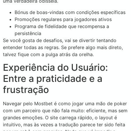
uma verdadeira odisseia.
Bónus de boas-vindas com condições específicas
Promoções regulares para jogadores ativos
Programa de fidelidade que recompensa a
persistência
Se você gosta de desafios, vai se divertir tentando
entender todas as regras. Se prefere algo mais direto,
talvez fique com a pulga atrás da orelha.
Experiência do Usuário:
Entre a praticidade e a
frustração
Navegar pelo Mostbet é como jogar uma mão de poker
com um parceiro que não fala muito: eficiente, mas sem
grandes emoções. O site carrega rápido, o layout é
intuitivo, mas às vezes a tradução parece ter sido feita