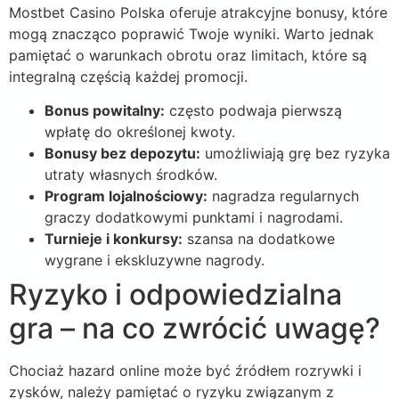
Mostbet Casino Polska oferuje atrakcyjne bonusy, które
mogą znacząco poprawić Twoje wyniki. Warto jednak
pamiętać o warunkach obrotu oraz limitach, które są
integralną częścią każdej promocji.
Bonus powitalny:
często podwaja pierwszą
wpłatę do określonej kwoty.
Bonusy bez depozytu:
umożliwiają grę bez ryzyka
utraty własnych środków.
Program lojalnościowy:
nagradza regularnych
graczy dodatkowymi punktami i nagrodami.
Turnieje i konkursy:
szansa na dodatkowe
wygrane i ekskluzywne nagrody.
Ryzyko i odpowiedzialna
gra – na co zwrócić uwagę?
Chociaż hazard online może być źródłem rozrywki i
zysków, należy pamiętać o ryzyku związanym z