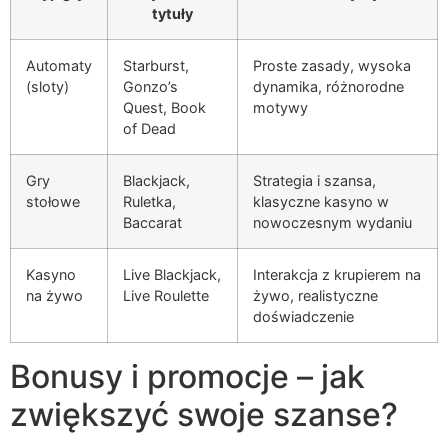
tytuły
Automaty
Starburst,
Proste zasady, wysoka
(sloty)
Gonzo’s
dynamika, różnorodne
Quest, Book
motywy
of Dead
Gry
Blackjack,
Strategia i szansa,
stołowe
Ruletka,
klasyczne kasyno w
Baccarat
nowoczesnym wydaniu
Kasyno
Live Blackjack,
Interakcja z krupierem na
na żywo
Live Roulette
żywo, realistyczne
doświadczenie
Bonusy i promocje – jak
zwiększyć swoje szanse?