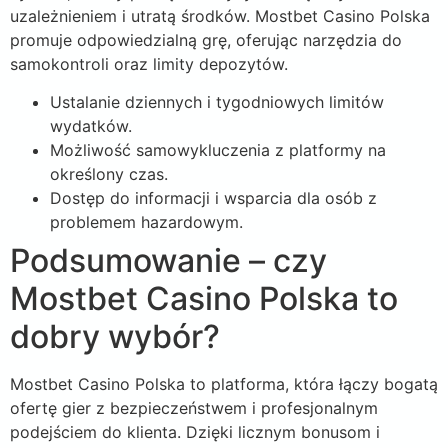
uzależnieniem i utratą środków. Mostbet Casino Polska
promuje odpowiedzialną grę, oferując narzędzia do
samokontroli oraz limity depozytów.
Ustalanie dziennych i tygodniowych limitów
wydatków.
Możliwość samowykluczenia z platformy na
określony czas.
Dostęp do informacji i wsparcia dla osób z
problemem hazardowym.
Podsumowanie – czy
Mostbet Casino Polska to
dobry wybór?
Mostbet Casino Polska to platforma, która łączy bogatą
ofertę gier z bezpieczeństwem i profesjonalnym
podejściem do klienta. Dzięki licznym bonusom i