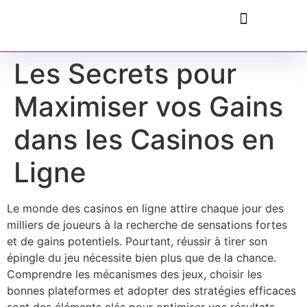
Les Secrets pour
Maximiser vos Gains
dans les Casinos en
Ligne
Le monde des casinos en ligne attire chaque jour des
milliers de joueurs à la recherche de sensations fortes
et de gains potentiels. Pourtant, réussir à tirer son
épingle du jeu nécessite bien plus que de la chance.
Comprendre les mécanismes des jeux, choisir les
bonnes plateformes et adopter des stratégies efficaces