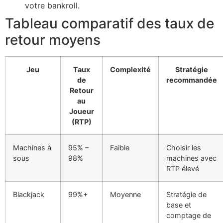
votre bankroll.
Tableau comparatif des taux de
retour moyens
Jeu
Taux
Complexité
Stratégie
de
recommandée
Retour
au
Joueur
(RTP)
Machines à
95% –
Faible
Choisir les
sous
98%
machines avec
RTP élevé
Blackjack
99%+
Moyenne
Stratégie de
base et
comptage de