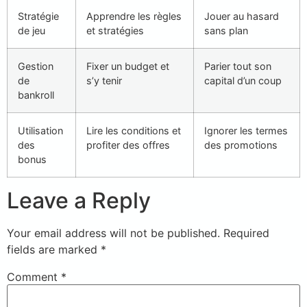
Stratégie
Apprendre les règles
Jouer au hasard
de jeu
et stratégies
sans plan
Gestion
Fixer un budget et
Parier tout son
de
s’y tenir
capital d’un coup
bankroll
Utilisation
Lire les conditions et
Ignorer les termes
des
profiter des offres
des promotions
bonus
Leave a Reply
Your email address will not be published.
Required
fields are marked
*
Comment
*