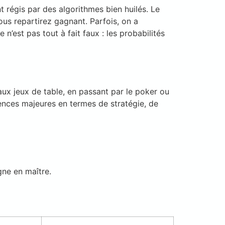
t régis par des algorithmes bien huilés. Le
ous repartirez gagnant. Parfois, on a
n’est pas tout à fait faux : les probabilités
ux jeux de table, en passant par le poker ou
érences majeures en termes de stratégie, de
gne en maître.