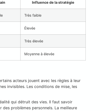
ain
Influence de la stratégie
le
Très faible
Élevée
Très élevée
Moyenne à élevée
certains acteurs jouent avec les règles à leur
 invisibles. Les conditions de mise, les
ité qui détruit des vies. Il faut savoir
ir des problèmes personnels. La meilleure