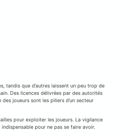
es, tandis que d’autres laissent un peu trop de
ain. Des licences délivrées par des autorités
des joueurs sont les piliers d’un secteur
lles pour exploiter les joueurs. La vigilance
t indispensable pour ne pas se faire avoir.