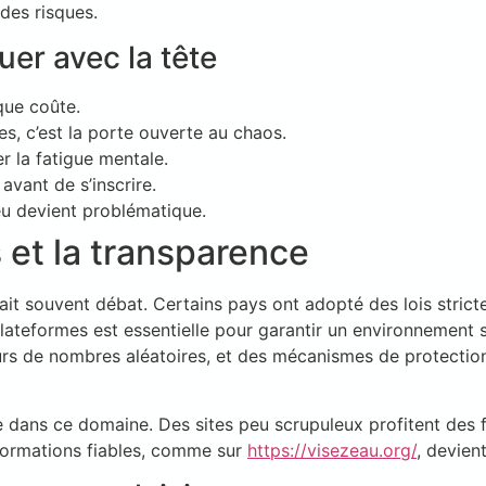
des risques.
uer avec la tête
 que coûte.
s, c’est la porte ouverte au chaos.
r la fatigue mentale.
avant de s’inscrire.
 jeu devient problématique.
 et la transparence
 fait souvent débat. Certains pays ont adopté des lois strict
lateformes est essentielle pour garantir un environnement s
rs de nombres aléatoires, et des mécanismes de protection 
 dans ce domaine. Des sites peu scrupuleux profitent des fai
nformations fiables, comme sur
https://visezeau.org/
, devien