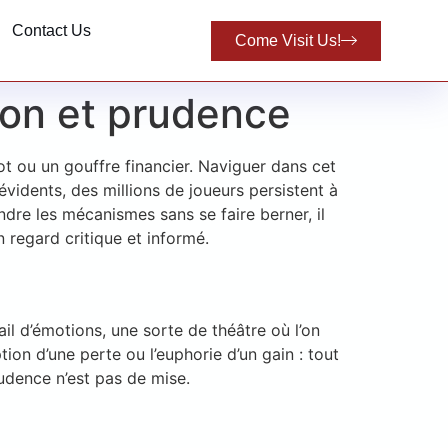
Contact Us
Come Visit Us!
sion et prudence
t ou un gouffre financier. Naviguer dans cet
vidents, des millions de joueurs persistent à
ndre les mécanismes sans se faire berner, il
 regard critique et informé.
ail d’émotions, une sorte de théâtre où l’on
tion d’une perte ou l’euphorie d’un gain : tout
udence n’est pas de mise.