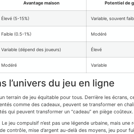
Avantage maison
Potentiel de g
Élevé (5-15%)
Variable, souvent faib
Faible (0.5-1%)
Modéré
Variable (dépend des joueurs)
Élevé
Modéré
Variable
s l’univers du jeu en ligne
t un terrain de jeu équitable pour tous. Derrière les écrans, 
entés comme des cadeaux, peuvent se transformer en chaînes
ilités qui peuvent transformer un “cadeau” en piège coûteux.
Le jeu compulsif n’est pas une légende urbaine, mais une réal
 de contrôle, mise d’argent au-delà des moyens, jeu pour fu