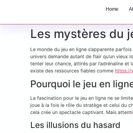
Home
A
Les mystères du j
Le monde du jeu en ligne s’apparente parfois 
univers demande autant de flair qu’un vieux l
tenter leur chance, attirés par l’adrénaline e
existe des ressources fiables comme
https://
Pourquoi le jeu en lign
La fascination pour le jeu en ligne ne se limit
joue à la fois le rôle du stratège et celui du 
cela crée un spectacle captivant. Mais attent
Les illusions du hasard