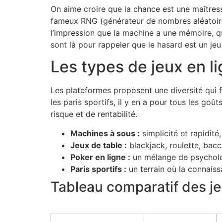
On aime croire que la chance est une maîtresse
fameux RNG (générateur de nombres aléatoires)
l’impression que la machine a une mémoire, qu’
sont là pour rappeler que le hasard est un jeu 
Les types de jeux en li
Les plateformes proposent une diversité qui 
les paris sportifs, il y en a pour tous les go
risque et de rentabilité.
Machines à sous :
simplicité et rapidit
Jeux de table :
blackjack, roulette, bacca
Poker en ligne :
un mélange de psychologi
Paris sportifs :
un terrain où la connaiss
Tableau comparatif des je