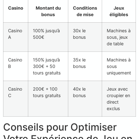
Casino
Montant du
Conditions
Jeux
bonus
de mise
éligibles
Casino
100% jusqu’à
30x le
Machines à
A
500€
bonus
sous, jeux
de table
Casino
150% jusqu’à
35x le
Machines à
B
300€ + 50
bonus
sous
tours gratuits
uniquement
Casino
200€ + 100
40x le
Jeux avec
C
tours gratuits
bonus
croupier en
direct
exclus
Conseils pour Optimiser
Votre Expérience de Jeu en