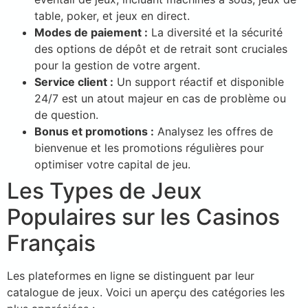
table, poker, et jeux en direct.
Modes de paiement :
La diversité et la sécurité
des options de dépôt et de retrait sont cruciales
pour la gestion de votre argent.
Service client :
Un support réactif et disponible
24/7 est un atout majeur en cas de problème ou
de question.
Bonus et promotions :
Analysez les offres de
bienvenue et les promotions régulières pour
optimiser votre capital de jeu.
Les Types de Jeux
Populaires sur les Casinos
Français
Les plateformes en ligne se distinguent par leur
catalogue de jeux. Voici un aperçu des catégories les