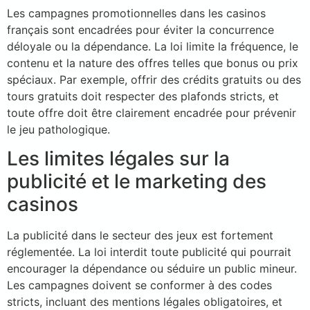
Les campagnes promotionnelles dans les casinos
français sont encadrées pour éviter la concurrence
déloyale ou la dépendance. La loi limite la fréquence, le
contenu et la nature des offres telles que bonus ou prix
spéciaux. Par exemple, offrir des crédits gratuits ou des
tours gratuits doit respecter des plafonds stricts, et
toute offre doit être clairement encadrée pour prévenir
le jeu pathologique.
Les limites légales sur la
publicité et le marketing des
casinos
La publicité dans le secteur des jeux est fortement
réglementée. La loi interdit toute publicité qui pourrait
encourager la dépendance ou séduire un public mineur.
Les campagnes doivent se conformer à des codes
stricts, incluant des mentions légales obligatoires, et