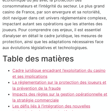
économique du jeu avec la protection des
consommateurs et l’intégrité du secteur. Le plus grand
casino de France, par son envergure et sa notoriété,
doit naviguer dans cet univers réglementaire complexe,
impactant autant ses opérations que les attentes des
joueurs. Pour comprendre ces enjeux, il est essentiel
d’analyser en détail le cadre juridique, les mesures de
protection, ainsi que les adaptations nécessaires face
aux évolutions législatives et technologiques.
Table des matières
Cadre juridique encadrant l’exploitation du casino
et ses implications
La réglementation sur la protection des joueurs et
la prévention de la fraude
Impacts des règles sur la gestion opérationnelle et
la stratégie commerciale
Les défis liés à l’intégration des nouvelles