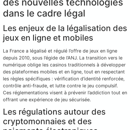
des nouvelles technologies
dans le cadre légal
Les enjeux de la légalisation des
jeux en ligne et mobiles
La France a légalisé et régulé l’offre de jeux en ligne
depuis 2010, sous l’égide de l’ANJ. La transition vers le
numérique oblige les casinos traditionnels à développer
des plateformes mobiles et en ligne, tout en respectant
les règles spécifiques : vérification d’identité renforcée,
contrôle anti-fraude, et lutte contre le jeu compulsif.
Ces réglementations visent à prévenir l’addiction tout en
offrant une expérience de jeu sécurisée.
Les régulations autour des
cryptomonnaies et des