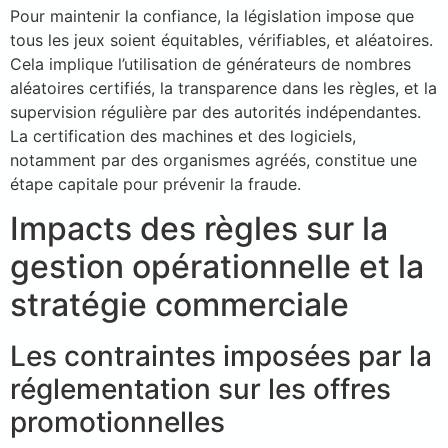
Pour maintenir la confiance, la législation impose que
tous les jeux soient équitables, vérifiables, et aléatoires.
Cela implique l’utilisation de générateurs de nombres
aléatoires certifiés, la transparence dans les règles, et la
supervision régulière par des autorités indépendantes.
La certification des machines et des logiciels,
notamment par des organismes agréés, constitue une
étape capitale pour prévenir la fraude.
Impacts des règles sur la
gestion opérationnelle et la
stratégie commerciale
Les contraintes imposées par la
réglementation sur les offres
promotionnelles