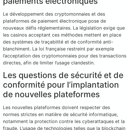
paiements électroniques
Le développement des cryptomonnaies et des
plateformes de paiement électronique pose de
nouveaux défis réglementaires. La législation exige que
les casinos acceptant ces méthodes mettent en place
des systèmes de traçabilité et de conformité anti-
blanchiment. La loi française restreint par exemple
l’acceptation des cryptomonnaies pour des transactions
directes, afin de limiter l’usage clandestin.
Les questions de sécurité et de
conformité pour l’implantation
de nouvelles plateformes
Les nouvelles plateformes doivent respecter des
normes strictes en matière de sécurité informatique,
notamment la protection contre les cyberattaques et la
fraude. L’usage de technologies telles que la blockchain