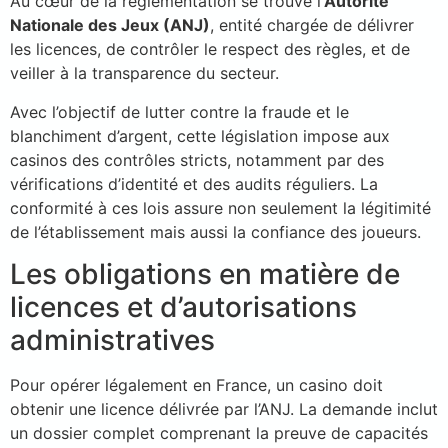
Au cœur de la réglementation se trouve l’
Autorité
Nationale des Jeux (ANJ)
, entité chargée de délivrer
les licences, de contrôler le respect des règles, et de
veiller à la transparence du secteur.
Avec l’objectif de lutter contre la fraude et le
blanchiment d’argent, cette législation impose aux
casinos des contrôles stricts, notamment par des
vérifications d’identité et des audits réguliers. La
conformité à ces lois assure non seulement la légitimité
de l’établissement mais aussi la confiance des joueurs.
Les obligations en matière de
licences et d’autorisations
administratives
Pour opérer légalement en France, un casino doit
obtenir une licence délivrée par l’ANJ. La demande inclut
un dossier complet comprenant la preuve de capacités