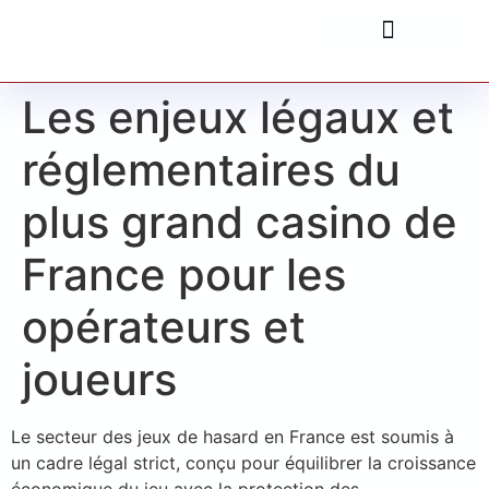
Les enjeux légaux et
réglementaires du
plus grand casino de
France pour les
opérateurs et
joueurs
Le secteur des jeux de hasard en France est soumis à
un cadre légal strict, conçu pour équilibrer la croissance