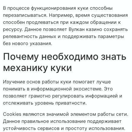
В процессе функционирования куки способны
перезаписываться. Например, время существования
способен продлеваться при каждом обращении к
ресурсу. Данное позволяет Вулкан казино сохранять
релевантность данных и поддерживать параметры
без нового указания.
Почему необходимо знать
механику куки
Изучение основ работы куки помогает лучше
понимать в информационной экосистеме. Это
позволяет грамотно регулировать информацией и
отслеживать уровень приватности.
Cookies являются значимой элементом работы сети.
Данное правильное использование поддерживает
устойчивость сервисов и простоту использования.