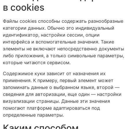
в cookies
Файлы cookies способны содержать разнообразные
категории данных. Обычно это индивидуальный
идентификатор, настройки сессии, опции
интерфейса и вспомогательные значения. Такие
элементы не включают непосредственно документы
либо приложения, а только символьные параметры,
которые читаются сервисом.
Содержимое куки зависит от назначения их
применения. К примеру, первый элемент может
запоминать данные о выбранном языке, второй —
сведения для авторизации, еще один — настройки
визуализации страницы. Данные эти значения
помогают платформе адаптироваться под
определенные параметры.
Каким способом