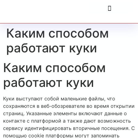
Каким способом
работают куки
Каким способом
работают куки
Куки выступают собой маленькие файлы, что
сохраняются в веб-обозревателе во время открытии
страниц. Указанные элементы включают данные о
контакте с платформой а также дают возможность
сервису идентифицировать вторичные посещения. С
помощью cookie платформы могут запоминать