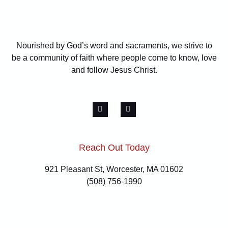
Nourished by God’s word and sacraments, we strive to
be a community of faith where people come to know, love
and follow Jesus Christ.
Reach Out Today
921 Pleasant St, Worcester, MA 01602
(508) 756-1990