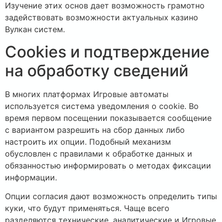
Изучение этих основ дает возможность грамотно
задействовать возможности актуальных казино
Вулкан систем.
Cookies и подтверждение
на обработку сведений
В многих платформах Игровые автоматы
используется система уведомления о cookie. Во
время первом посещении показывается сообщение
с вариантом разрешить на сбор данных либо
настроить их опции. Подобный механизм
обусловлен с правилами к обработке данных и
обязанностью информировать о методах фиксации
информации.
Опции согласия дают возможность определить типы
куки, что будут применяться. Чаще всего
разделяются технические, аналитические и Игровые