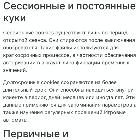
Сессионные и постоянные
куки
Сессионные cookies существуют лишь во период
открытой сеанса. Они стираются после выключения
обозревателя. Такие файлы используются для
краткосрочных процессов, в частности обеспечения
авторизации в аккаунт либо фиксации временных
значений.
Долгосрочные cookies сохраняются на более
длительный срок. Они способны находиться внутри
клиенте в период дней, месяцев или иногда лет. Эти
данные применяются для запоминания параметров а
также изучения регулярных посещений Игровые
автоматы.
Первичные и