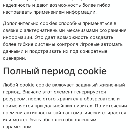
надежность и дают возможность более гибко
настраивать применением информации.
Дополнительно cookies способны применяться в
связке с альтернативными механизмами сохранения
информации. Это дает возможность создавать
более гибкие системы контроля Игровые автоматы
данными и подстраивать их под конкретные
сценарии.
Полный период cookie
Любой cookie cookie включает заданный жизненный
период. Вначале этот элемент генерируется
ресурсом, после этого хранится в обозревателе и
применяется при дальнейших визитах. По истечении
времени активности файл автоматически стирается
или может быть обновлен обновленным
параметром.