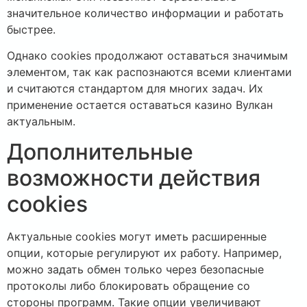
значительное количество информации и работать
быстрее.
Однако cookies продолжают оставаться значимым
элементом, так как распознаются всеми клиентами
и считаются стандартом для многих задач. Их
применение остается оставаться казино Вулкан
актуальным.
Дополнительные
возможности действия
cookies
Актуальные cookies могут иметь расширенные
опции, которые регулируют их работу. Например,
можно задать обмен только через безопасные
протоколы либо блокировать обращение со
стороны программ. Такие опции увеличивают