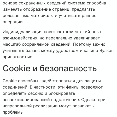
основе сохраненных сведений система способна
изменять отображение страниц, предлагать
релевантные материалы и учитывать ранние
операции.
Индивидуализация повышает клиентский опыт
взаимодействия, но параллельно увеличивает
масштаб сохраняемой сведений. Поэтому важно
учитывать баланс между удобством и казино Вулкан
приватностью.
Cookie и безопасность
Cookie способны задействоваться для защиты
соединений. В частности, эти файлы позволяют
определять сессию и блокировать
несанкционированный подключение. Однако при
неправильной реализации могут возникать
проблемы.