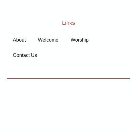
Links
About
Welcome
Worship
Contact Us