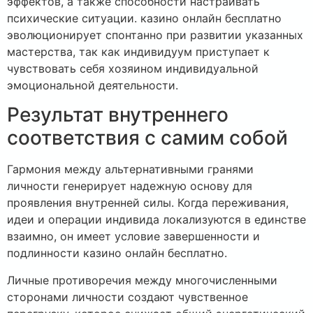
эффектов, а также способности настраивать
психические ситуации. казино онлайн бесплатно
эволюционирует спонтанно при развитии указанных
мастерства, так как индивидуум приступает к
чувствовать себя хозяином индивидуальной
эмоциональной деятельности.
Результат внутреннего
соответствия с самим собой
Гармония между альтернативными гранями
личности генерирует надежную основу для
проявления внутренней силы. Когда переживания,
идеи и операции индивида локализуются в единстве
взаимно, он имеет условие завершенности и
подлинности казино онлайн бесплатно.
Личные противоречия между многочисленными
сторонами личности создают чувственное