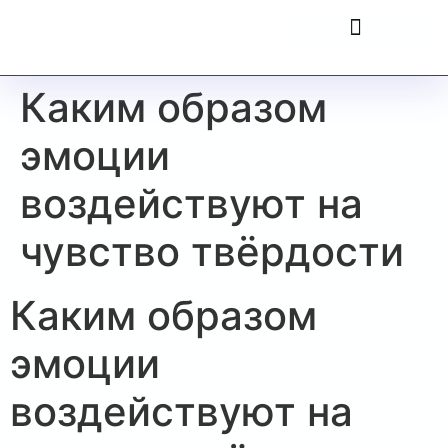
Каким образом
эмоции
воздействуют на
чувство твёрдости
Каким образом
эмоции
воздействуют на