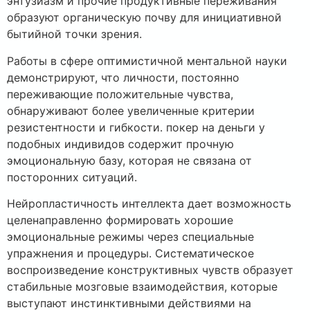
энтузиазм и прочие продуктивные переживания
образуют органическую почву для инициативной
бытийной точки зрения.
Работы в сфере оптимистичной ментальной науки
демонстрируют, что личности, постоянно
переживающие положительные чувства,
обнаруживают более увеличенные критерии
резистентности и гибкости. покер на деньги у
подобных индивидов содержит прочную
эмоциональную базу, которая не связана от
посторонних ситуаций.
Нейропластичность интеллекта дает возможность
целенаправленно формировать хорошие
эмоциональные режимы через специальные
упражнения и процедуры. Систематическое
воспроизведение конструктивных чувств образует
стабильные мозговые взаимодействия, которые
выступают инстинктивными действиями на