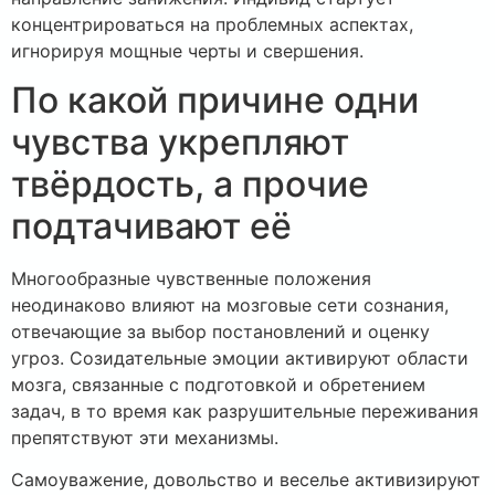
концентрироваться на проблемных аспектах,
игнорируя мощные черты и свершения.
По какой причине одни
чувства укрепляют
твёрдость, а прочие
подтачивают её
Многообразные чувственные положения
неодинаково влияют на мозговые сети сознания,
отвечающие за выбор постановлений и оценку
угроз. Созидательные эмоции активируют области
мозга, связанные с подготовкой и обретением
задач, в то время как разрушительные переживания
препятствуют эти механизмы.
Самоуважение, довольство и веселье активизируют