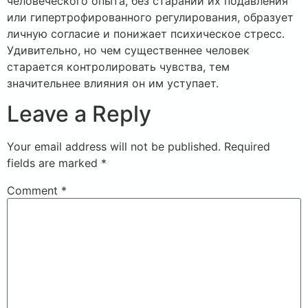
человеческого опыта, без стараний их подавления
или гипертрофированного регулирования, образует
личную согласие и понижает психическое стресс.
Удивительно, но чем существеннее человек
старается контролировать чувства, тем
значительнее влияния он им уступает.
Leave a Reply
Your email address will not be published.
Required
fields are marked
*
Comment
*