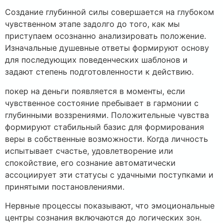
Создание глубинной силы совершается на глубоком
чувственном этапе задолго до того, как мы
приступаем осознанно анализировать положение.
Изначальные душевные ответы формируют основу
для последующих поведенческих шаблонов и
задают степень подготовленности к действию.
покер на деньги появляется в моменты, если
чувственное состояние пребывает в гармонии с
глубинными воззрениями. Положительные чувства
формируют стабильный базис для формирования
веры в собственные возможности. Когда личность
испытывает счастье, удовлетворение или
спокойствие, его сознание автоматически
ассоциирует эти статусы с удачными поступками и
принятыми постановлениями.
Нервные процессы показывают, что эмоциональные
центры сознания включаются до логических зон.