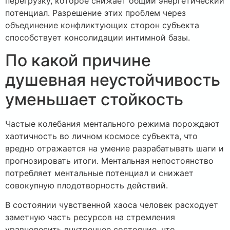
перегрузку, которое снижает общий энергетический
потенциал. Разрешение этих проблем через
объединение конфликтующих сторон субъекта
способствует консолидации интимной базы.
По какой причине
душевная неустойчивость
уменьшает стойкость
Частые колебания ментального режима порождают
хаотичность во личном космосе субъекта, что
вредно отражается на умение разрабатывать шаги и
прогнозировать итоги. Ментальная непостоянство
потребляет ментальные потенциал и снижает
совокупную плодотворность действий.
В состоянии чувственной хаоса человек расходует
заметную часть ресурсов на стремления
уравновесить внутреннее состояние, что