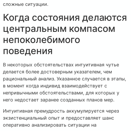
сложные ситуации.
Когда состояния делаются
центральным компасом
непоколебимого
поведения
В некоторых обстоятельствах интуитивная чутье
делается более достоверным указателем, чем
рациональный анализ. Указанное случается в этапы,
в момент когда индивид взаимодействует с
непривычными обстоятельствами, для которых у
него недостает заранее созданных планов мер.
Интуитивная премудрость аккумулируется через
экзистенциальный опыт и предоставляет шанс
оперативно анализировать ситуации на