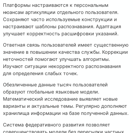
Платформы настраиваются к персональным
нюансам артикуляции отдельного пользователя.
Сохраняют часто используемые конструкции и
настраивают шаблоны распознавания. Адаптация
улучшает корректность расшифровки указаний.
Ответная связь пользователей имеет существенную
значение в повышении качества службы. Коррекции
неточностей помогают улучшать алгоритмы.
Изучают ситуации некорректного распознавания
для определения слабых точек.
Обезличенные данные тысяч пользователей
образуют глобальные языковые модели.
Математический исследование выявляет новые
варианты и актуальные темы. Регулярно дополняют
хранилища информации на базе полученной данных.
Система федеративного развития позволяет
совершенствовать модели без пересылки частных