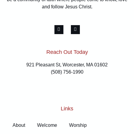
and follow Jesus Christ.
Reach Out Today
921 Pleasant St, Worcester, MA 01602
(508) 756-1990
Links
About
Welcome
Worship