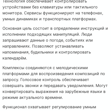
Технология обеспечивает контролировать
устройствами без клавиатуры или тактильного
монитора. Сервисы функционируют на телефонах,
умных динамиках и транспортных платформах.
Основная цель состоит в определении инструкций и
исполнении подходящих манипуляций. Люди
запрашивают данные о погоде, событиях или
направлениях. Позволяют устанавливать
напоминания, будильники и контролировать
календарём.
Комплексы соединяются с мелодическими
платформами для воспроизведения композиций по
запросу. Голосовое контроль обеспечивает
совершать звонки и передавать уведомления. Могут
конвертировать выражения на зарубежные языки в
режиме актуального времени.
Функционал охватывает регулирование умным