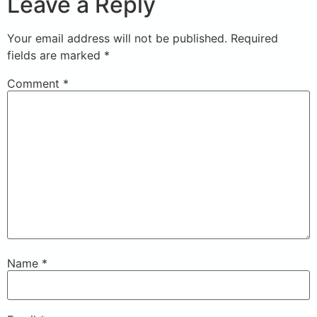
Leave a Reply
Your email address will not be published.
Required
fields are marked
*
Comment
*
Name
*