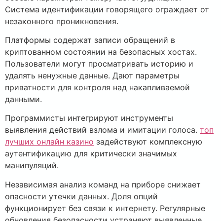
Система идентификации говорящего ограждает от
незаконного проникновения.
Платформы содержат записи обращений в
криптованном состоянии на безопасных хостах.
Пользователи могут просматривать историю и
удалять ненужные данные. Дают параметры
приватности для контроля над накапливаемой
данными.
Программисты интегрируют инструменты
выявления действий взлома и имитации голоса.
топ
лучших онлайн казино
задействуют комплексную
аутентификацию для критически значимых
манипуляций.
Независимая анализ команд на приборе снижает
опасности утечки данных. Доля опций
функционирует без связи к интернету. Регулярные
обновления безопасности устраняют выявленные