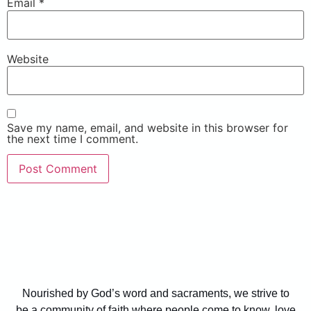
Email
*
Website
Save my name, email, and website in this browser for
the next time I comment.
Nourished by God’s word and sacraments, we strive to
be a community of faith where people come to know, love