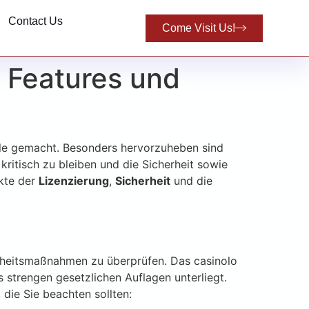
Contact Us
Come Visit Us!
e Features und
iele gemacht. Besonders hervorzuheben sind
kritisch zu bleiben und die Sicherheit sowie
ekte der
Lizenzierung
,
Sicherheit
und die
cherheitsmaßnahmen zu überprüfen. Das casinolo
s strengen gesetzlichen Auflagen unterliegt.
 die Sie beachten sollten: