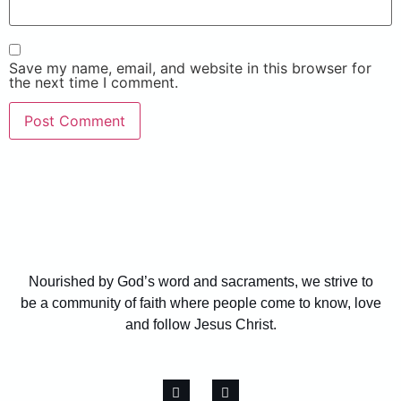
Save my name, email, and website in this browser for
the next time I comment.
Nourished by God’s word and sacraments, we strive to
be a community of faith where people come to know, love
and follow Jesus Christ.