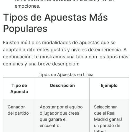
emociones.
Tipos de Apuestas Más
Populares
Existen múltiples modalidades de apuestas que se
adaptan a diferentes gustos y niveles de experiencia. A
continuación, te mostramos una tabla con los tipos más
comunes y una breve descripción:
Tipos de Apuestas en Línea
Tipo de
Descripción
Ejemplo
Apuesta
Ganador
Apostar por el equipo
Seleccionar
del partido
o jugador que crees
que el Real
que ganará el
Madrid ganará
encuentro.
un partido de
fútbol.