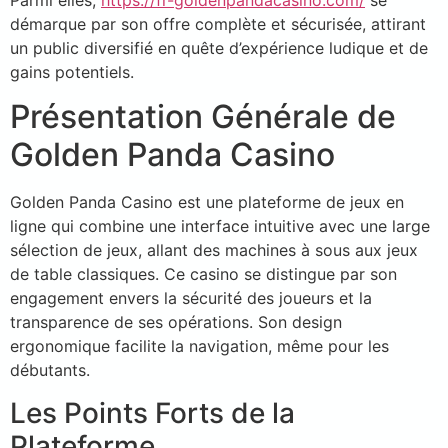
Parmi elles,
https://fr-goldenpandacasino.com/
se
démarque par son offre complète et sécurisée, attirant
un public diversifié en quête d’expérience ludique et de
gains potentiels.
Présentation Générale de
Golden Panda Casino
Golden Panda Casino est une plateforme de jeux en
ligne qui combine une interface intuitive avec une large
sélection de jeux, allant des machines à sous aux jeux
de table classiques. Ce casino se distingue par son
engagement envers la sécurité des joueurs et la
transparence de ses opérations. Son design
ergonomique facilite la navigation, même pour les
débutants.
Les Points Forts de la
Plateforme