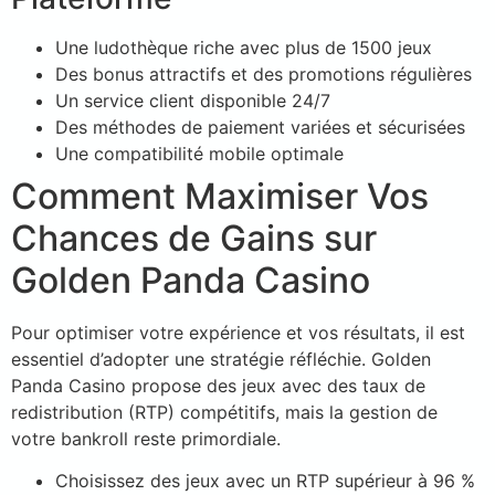
Une ludothèque riche avec plus de 1500 jeux
Des bonus attractifs et des promotions régulières
Un service client disponible 24/7
Des méthodes de paiement variées et sécurisées
Une compatibilité mobile optimale
Comment Maximiser Vos
Chances de Gains sur
Golden Panda Casino
Pour optimiser votre expérience et vos résultats, il est
essentiel d’adopter une stratégie réfléchie. Golden
Panda Casino propose des jeux avec des taux de
redistribution (RTP) compétitifs, mais la gestion de
votre bankroll reste primordiale.
Choisissez des jeux avec un RTP supérieur à 96 %