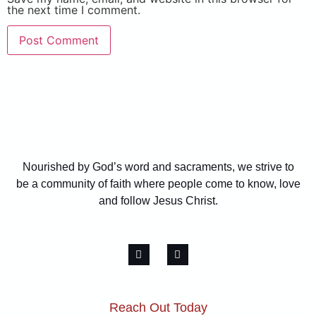
the next time I comment.
Nourished by God’s word and sacraments, we strive to
be a community of faith where people come to know, love
and follow Jesus Christ.
Reach Out Today