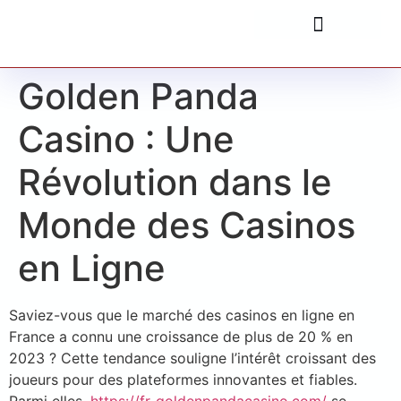
Golden Panda
Casino : Une
Révolution dans le
Monde des Casinos
en Ligne
Saviez-vous que le marché des casinos en ligne en
France a connu une croissance de plus de 20 % en
2023 ? Cette tendance souligne l’intérêt croissant des
joueurs pour des plateformes innovantes et fiables.