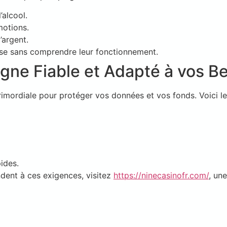
’alcool.
motions.
’argent.
se sans comprendre leur fonctionnement.
igne Fiable et Adapté à vos B
imordiale pour protéger vos données et vos fonds. Voici les
ides.
ndent à ces exigences, visitez
https://ninecasinofr.com/
, un