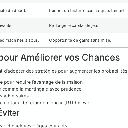
sité de dépôt.
Permet de tester le casino gratuitement.
ivants.
Prolonge le capital de jeu.
ines machines à sous.
Opportunité de gains sans mise.
pour Améliorer vos Chances
t d’adopter des stratégies pour augmenter les probabilités 
 pour réduire l’avantage de la maison.
e comme la martingale avec prudence.
es adversaires.
c un taux de retour au joueur (RTP) élevé.
Éviter
voici quelques pièges courants :