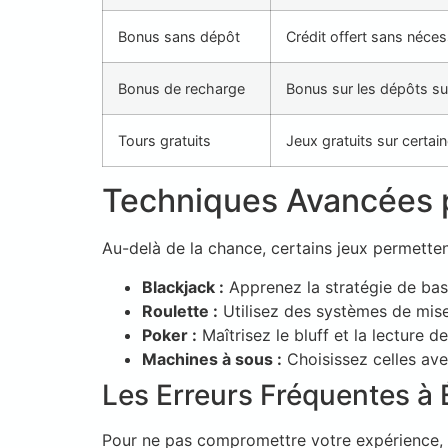
Bonus sans dépôt
Crédit offert sans néces
Bonus de recharge
Bonus sur les dépôts su
Tours gratuits
Jeux gratuits sur certa
Techniques Avancées 
Au-delà de la chance, certains jeux permetten
Blackjack :
Apprenez la stratégie de base
Roulette :
Utilisez des systèmes de mis
Poker :
Maîtrisez le bluff et la lecture d
Machines à sous :
Choisissez celles ave
Les Erreurs Fréquentes à 
Pour ne pas compromettre votre expérience, 