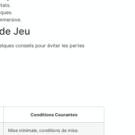
tats.
iques.
immersive.
 de Jeu
elques conseils pour éviter les pertes
Conditions Courantes
Mise minimale, conditions de mise.