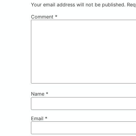
Your email address will not be published.
Req
Comment
*
Name
*
Email
*