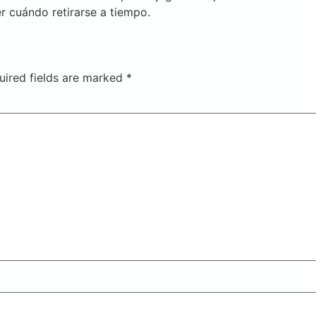
er cuándo retirarse a tiempo.
uired fields are marked
*