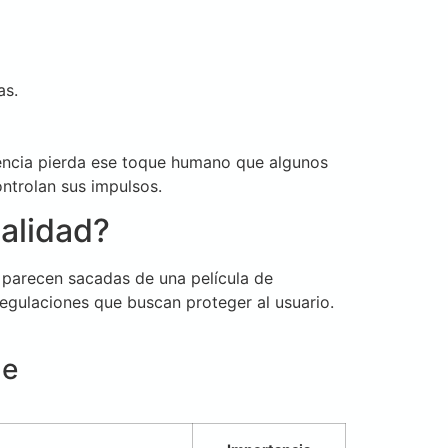
as.
riencia pierda ese toque humano que algunos
ontrolan sus impulsos.
ealidad?
e parecen sacadas de una película de
egulaciones que buscan proteger al usuario.
ne