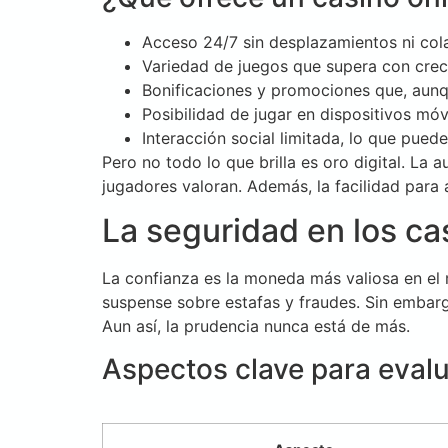
Acceso 24/7 sin desplazamientos ni col
Variedad de juegos que supera con crece
Bonificaciones y promociones que, aunqu
Posibilidad de jugar en dispositivos móvi
Interacción social limitada, lo que pued
Pero no todo lo que brilla es oro digital. L
jugadores valoran. Además, la facilidad para
La seguridad en los ca
La confianza es la moneda más valiosa en el 
suspense sobre estafas y fraudes. Sin embarg
Aun así, la prudencia nunca está de más.
Aspectos clave para evalu