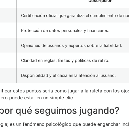
Descripción
Certificación oficial que garantiza el cumplimiento de n
Protección de datos personales y financieros.
Opiniones de usuarios y expertos sobre la fiabilidad.
Claridad en reglas, límites y políticas de retiro.
Disponibilidad y eficacia en la atención al usuario.
rificar estos puntos sería como jugar a la ruleta con los oj
iero puede estar en un simple clic.
 ¿por qué seguimos jugando?
tegia; es un fenómeno psicológico que puede enganchar incl