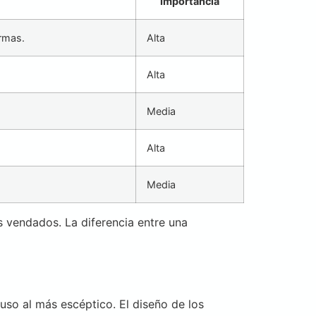
Importancia
ormas.
Alta
Alta
Media
Alta
Media
os vendados. La diferencia entre una
uso al más escéptico. El diseño de los