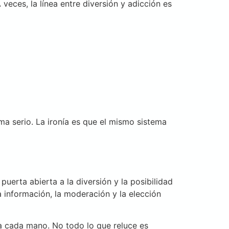
veces, la línea entre diversión y adicción es
ma serio. La ironía es que el mismo sistema
?
puerta abierta a la diversión y la posibilidad
 información, la moderación y la elección
a cada mano. No todo lo que reluce es