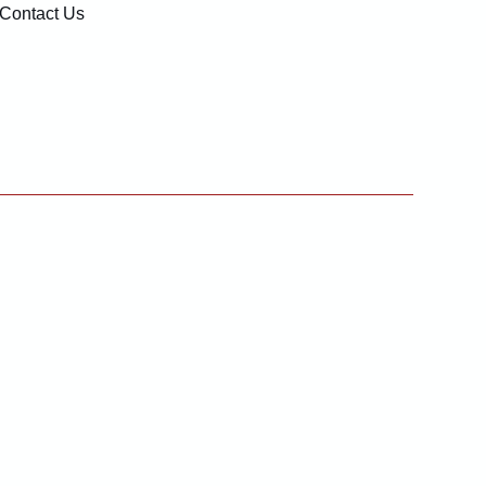
Contact Us