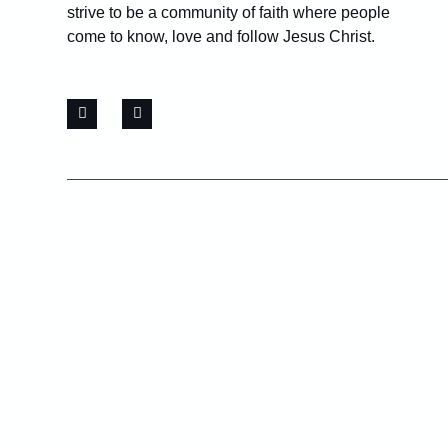
strive to be a community of faith where people
come to know, love and follow Jesus Christ.