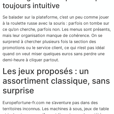
toujours intuitive
Se balader sur la plateforme, c’est un peu comme jouer
à la roulette russe avec la souris : parfois on tombe sur
ce qu’on cherche, parfois non. Les menus sont présents,
mais leur organisation manque de cohérence. On se
surprend à chercher plusieurs fois la section des
promotions ou le service client, ce qui n’est pas idéal
quand on veut miser quelques euros sans perdre une
demi-heure à cliquer partout.
Les jeux proposés : un
assortiment classique, sans
surprise
Europefortune-fr.com ne s’aventure pas dans des
territoires inconnus. Les machines à sous, jeux de table