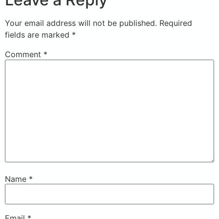
Your email address will not be published.
Required
fields are marked
*
Comment
*
Name
*
Email
*