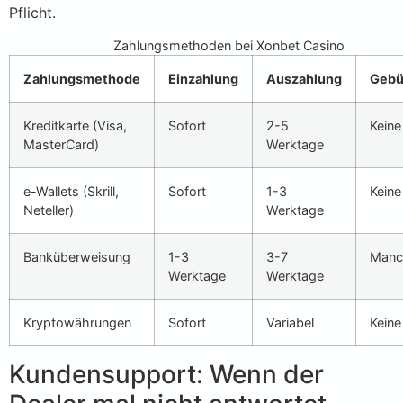
Pflicht.
Zahlungsmethoden bei Xonbet Casino
Zahlungsmethode
Einzahlung
Auszahlung
Gebü
Kreditkarte (Visa,
Sofort
2-5
Keine
MasterCard)
Werktage
e-Wallets (Skrill,
Sofort
1-3
Keine
Neteller)
Werktage
Banküberweisung
1-3
3-7
Manc
Werktage
Werktage
Kryptowährungen
Sofort
Variabel
Keine
Kundensupport: Wenn der