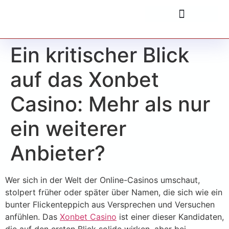
Ein kritischer Blick
auf das Xonbet
Casino: Mehr als nur
ein weiterer
Anbieter?
Wer sich in der Welt der Online-Casinos umschaut,
stolpert früher oder später über Namen, die sich wie ein
bunter Flickenteppich aus Versprechen und Versuchen
anfühlen. Das
Xonbet Casino
ist einer dieser Kandidaten,