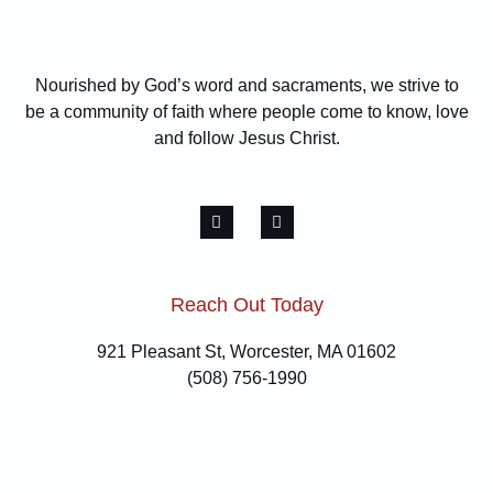
Nourished by God’s word and sacraments, we strive to
be a community of faith where people come to know, love
and follow Jesus Christ.
Reach Out Today
921 Pleasant St, Worcester, MA 01602
(508) 756-1990