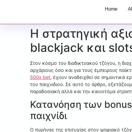
Home
A
Η στρατηγική αξι
blackjack και slot
Στον κόσμο του διαδικτυακού τζόγου, η δια
αρχάριους όσο και για τους έμπειρους παίκ
500x bet
, έχουν αναδειχθεί σε σημαντικά ε
του παιχνιδιού. Σε αυτό το άρθρο, εξετάζου
παραδοσιακή αλλά και την καινοτόμα στρατη
Κατανόηση των bonus 
παιχνίδι
Ο πυρήνας της επιτυχίας στον ψηφιακό τζόγ