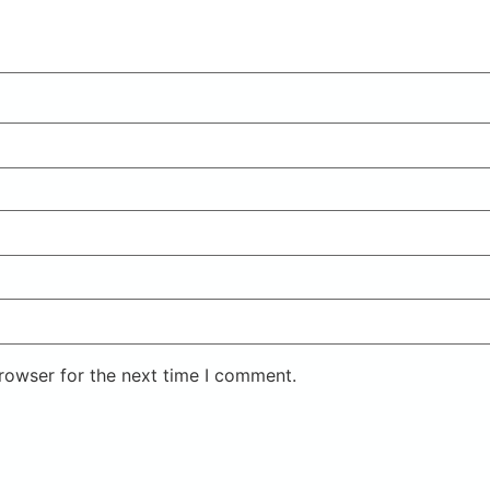
rowser for the next time I comment.