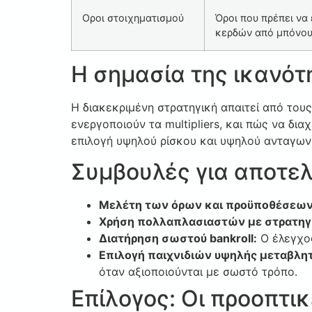
Οροι στοιχηματισμού
Όροι που πρέπει να
κερδών από μπόνο
Η σημασία της ικανότη
Η διακεκριμένη στρατηγική απαιτεί από του
ενεργοποιούν τα multipliers, και πώς να δια
επιλογή υψηλού ρίσκου και υψηλού ανταγωνι
Συμβουλές για αποτελ
Μελέτη των όρων και προϋποθέσεων
Χρήση πολλαπλασιαστών με στρατηγ
Διατήρηση σωστού bankroll:
Ο έλεγχος
Επιλογή παιχνιδιών υψηλής μεταβλη
όταν αξιοποιούνται με σωστό τρόπο.
Επίλογος: Οι προοπτι