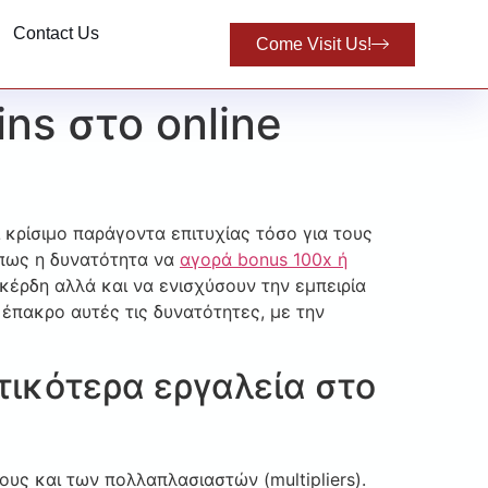
Contact Us
Come Visit Us!
ns στο online
 κρίσιμο παράγοντα επιτυχίας τόσο για τους
όπως η δυνατότητα να
αγορά bonus 100x ή
κέρδη αλλά και να ενισχύσουν την εμπειρία
 έπακρο αυτές τις δυνατότητες, με την
τικότερα εργαλεία στο
υς και των πολλαπλασιαστών (multipliers).