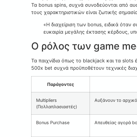
Τα bonus spins, συχνά συνοδεύονται από αυ
τους χαρακτηριστικών είναι ζωτικής σημασία
«Η διαχείριση των bonus, ειδικά όταν 
ευκαιρία μεγάλης έκτασης κέρδους, υπ
Ο ρόλος των game mec
Τα παιχνίδια όπως το blackjack και τα slots
500x bet συχνά προϋποθέτουν τεχνικές διαχ
Παράγοντες
Multipliers
Αυξάνουν το αρχικό
(Πολλαπλασιαστές)
Bonus Purchase
Απευθείας αγορά b