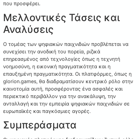
που προσφέρει.
Μελλοντικές Τάσεις και
Αναλύσεις
Ο τομέας των ψηφιακών παιχνιδιών προβλέπεται να
συνεχίσει την ανοδική του πορεία, ριζικά
επηρεασμένος από τεχνολογίες όπως η τεχνητή
νοημοσύνη, η εικονική πραγματικότητα και η
επαυξημένη πραγματικότητα. Οι πλατφόρμες, όπως η
glorion.games, θα διαδραματίσουν κεντρικό ρόλο στην
καινοτομία αυτή, προσφέροντας ένα ασφαλές και
περιεκτικό περιβάλλον για την ανακάλυψη, την
ανταλλαγή και την εμπειρία ψηφιακών παιχνιδιών σε
ευρωπαϊκές και παγκόσμιες αγορές.
Συμπεράσματα