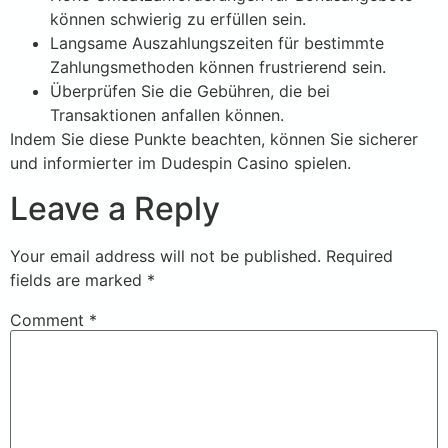
können schwierig zu erfüllen sein.
Langsame Auszahlungszeiten für bestimmte
Zahlungsmethoden können frustrierend sein.
Überprüfen Sie die Gebühren, die bei
Transaktionen anfallen können.
Indem Sie diese Punkte beachten, können Sie sicherer
und informierter im Dudespin Casino spielen.
Leave a Reply
Your email address will not be published.
Required
fields are marked
*
Comment
*