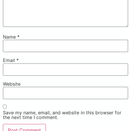
Name
*
Email
*
Website
Save my name, email, and website in this browser for
the next time I comment.