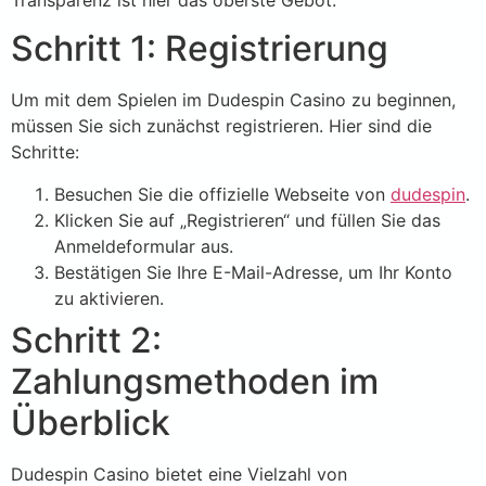
Transparenz ist hier das oberste Gebot.
Schritt 1: Registrierung
Um mit dem Spielen im Dudespin Casino zu beginnen,
müssen Sie sich zunächst registrieren. Hier sind die
Schritte:
Besuchen Sie die offizielle Webseite von
dudespin
.
Klicken Sie auf „Registrieren“ und füllen Sie das
Anmeldeformular aus.
Bestätigen Sie Ihre E-Mail-Adresse, um Ihr Konto
zu aktivieren.
Schritt 2:
Zahlungsmethoden im
Überblick
Dudespin Casino bietet eine Vielzahl von