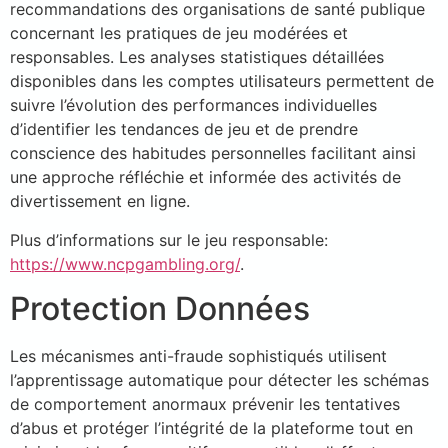
recommandations des organisations de santé publique
concernant les pratiques de jeu modérées et
responsables. Les analyses statistiques détaillées
disponibles dans les comptes utilisateurs permettent de
suivre l’évolution des performances individuelles
d’identifier les tendances de jeu et de prendre
conscience des habitudes personnelles facilitant ainsi
une approche réfléchie et informée des activités de
divertissement en ligne.
Plus d’informations sur le jeu responsable:
https://www.ncpgambling.org/
.
Protection Données
Les mécanismes anti-fraude sophistiqués utilisent
l’apprentissage automatique pour détecter les schémas
de comportement anormaux prévenir les tentatives
d’abus et protéger l’intégrité de la plateforme tout en