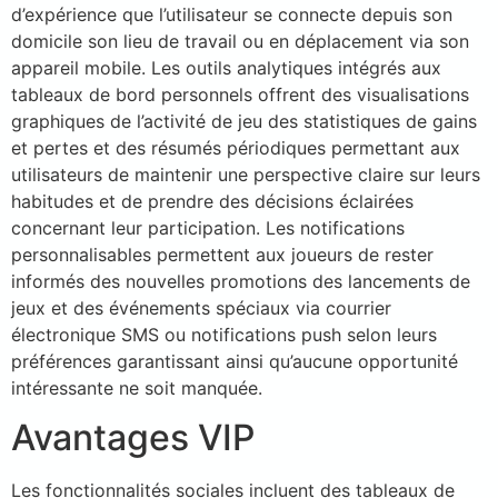
d’expérience que l’utilisateur se connecte depuis son
domicile son lieu de travail ou en déplacement via son
appareil mobile. Les outils analytiques intégrés aux
tableaux de bord personnels offrent des visualisations
graphiques de l’activité de jeu des statistiques de gains
et pertes et des résumés périodiques permettant aux
utilisateurs de maintenir une perspective claire sur leurs
habitudes et de prendre des décisions éclairées
concernant leur participation. Les notifications
personnalisables permettent aux joueurs de rester
informés des nouvelles promotions des lancements de
jeux et des événements spéciaux via courrier
électronique SMS ou notifications push selon leurs
préférences garantissant ainsi qu’aucune opportunité
intéressante ne soit manquée.
Avantages VIP
Les fonctionnalités sociales incluent des tableaux de