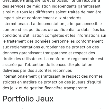
d’escalade transparents et la possibilité de recourir à
des services de médiation indépendants garantissant
ainsi que tous les différends soient traités de manière
impartiale et conformément aux standards
internationaux. La documentation juridique accessible
comprend les politiques de confidentialité détaillées les
conditions d’utilisation complètes et les informations sur
le traitement des données personnelles conformément
aux réglementations européennes de protection des
données garantissant transparence et respect des
droits des utilisateurs. La conformité réglementaire est
assurée par l’obtention de licences d’exploitation
délivrées par des autorités reconnues
internationalement garantissant le respect des normes
strictes en matière de protection des joueurs d’équité
des jeux et de gestion financière transparente.
Portfolio Jeux