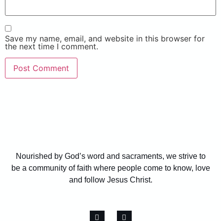
Save my name, email, and website in this browser for
the next time I comment.
Nourished by God’s word and sacraments, we strive to
be a community of faith where people come to know, love
and follow Jesus Christ.