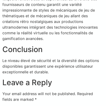
fournisseurs de contenu garantit une variété
impressionnante de styles de mécaniques de jeu de
thématiques et de mécaniques de jeu allant des
créations rétro nostalgiques aux productions
ultramodernes intégrant des technologies innovantes
comme la réalité virtuelle ou les fonctionnalités de
gamification avancées.
Conclusion
Le niveau élevé de sécurité et la diversité des options
disponibles garantissent une expérience utilisateur
exceptionnelle et durable.
Leave a Reply
Your email address will not be published.
Required
fields are marked
*