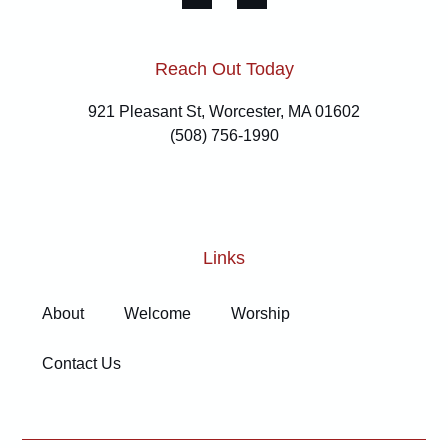
Reach Out Today
921 Pleasant St, Worcester, MA 01602
(508) 756-1990
Links
About
Welcome
Worship
Contact Us