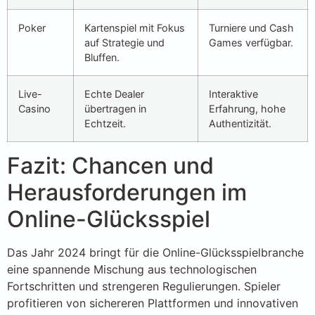
Poker
Kartenspiel mit Fokus
Turniere und Cash
auf Strategie und
Games verfügbar.
Bluffen.
Live-
Echte Dealer
Interaktive
Casino
übertragen in
Erfahrung, hohe
Echtzeit.
Authentizität.
Fazit: Chancen und
Herausforderungen im
Online-Glücksspiel
Das Jahr 2024 bringt für die Online-Glücksspielbranche
eine spannende Mischung aus technologischen
Fortschritten und strengeren Regulierungen. Spieler
profitieren von sichereren Plattformen und innovativen