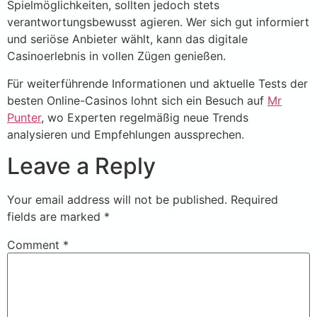
Spielmöglichkeiten, sollten jedoch stets
verantwortungsbewusst agieren. Wer sich gut informiert
und seriöse Anbieter wählt, kann das digitale
Casinoerlebnis in vollen Zügen genießen.
Für weiterführende Informationen und aktuelle Tests der
besten Online-Casinos lohnt sich ein Besuch auf
Mr
Punter
, wo Experten regelmäßig neue Trends
analysieren und Empfehlungen aussprechen.
Leave a Reply
Your email address will not be published.
Required
fields are marked
*
Comment
*