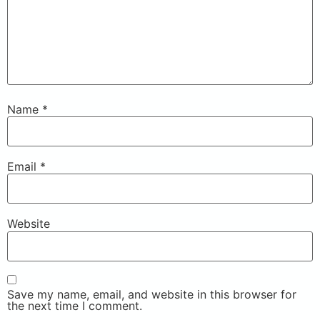
Name
*
Email
*
Website
Save my name, email, and website in this browser for
the next time I comment.