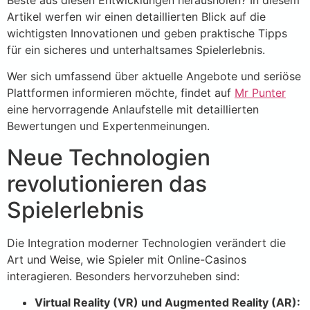
Beste aus diesen Entwicklungen herausholen? In diesem
Artikel werfen wir einen detaillierten Blick auf die
wichtigsten Innovationen und geben praktische Tipps
für ein sicheres und unterhaltsames Spielerlebnis.
Wer sich umfassend über aktuelle Angebote und seriöse
Plattformen informieren möchte, findet auf
Mr Punter
eine hervorragende Anlaufstelle mit detaillierten
Bewertungen und Expertenmeinungen.
Neue Technologien
revolutionieren das
Spielerlebnis
Die Integration moderner Technologien verändert die
Art und Weise, wie Spieler mit Online-Casinos
interagieren. Besonders hervorzuheben sind:
Virtual Reality (VR) und Augmented Reality (AR):