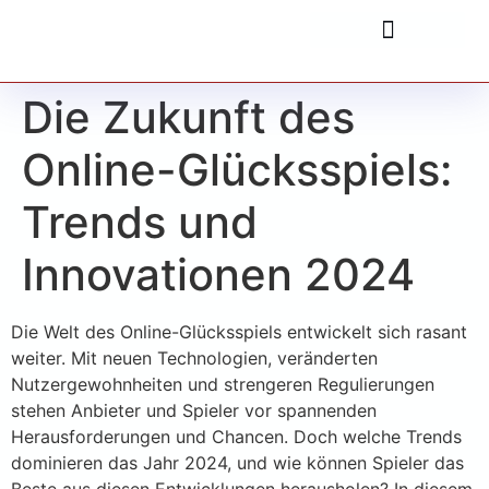
Die Zukunft des
Online-Glücksspiels:
Trends und
Innovationen 2024
Die Welt des Online-Glücksspiels entwickelt sich rasant
weiter. Mit neuen Technologien, veränderten
Nutzergewohnheiten und strengeren Regulierungen
stehen Anbieter und Spieler vor spannenden
Herausforderungen und Chancen. Doch welche Trends
dominieren das Jahr 2024, und wie können Spieler das