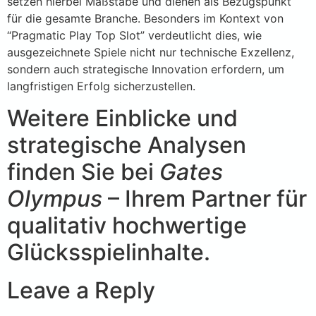
setzen hierbei Maßstäbe und dienen als Bezugspunkt
für die gesamte Branche. Besonders im Kontext von
“Pragmatic Play Top Slot” verdeutlicht dies, wie
ausgezeichnete Spiele nicht nur technische Exzellenz,
sondern auch strategische Innovation erfordern, um
langfristigen Erfolg sicherzustellen.
Weitere Einblicke und
strategische Analysen
finden Sie bei
Gates
Olympus
– Ihrem Partner für
qualitativ hochwertige
Glücksspielinhalte.
Leave a Reply