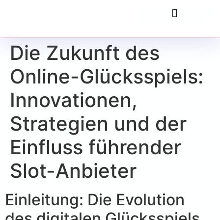
Die Zukunft des
Online-Glücksspiels:
Innovationen,
Strategien und der
Einfluss führender
Slot-Anbieter
Einleitung: Die Evolution
des digitalen Glücksspiels