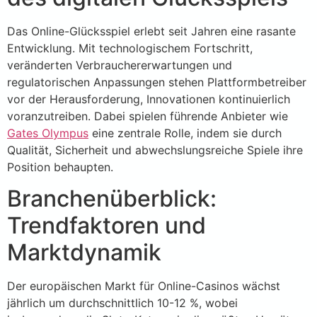
Das Online-Glücksspiel erlebt seit Jahren eine rasante
Entwicklung. Mit technologischem Fortschritt,
veränderten Verbrauchererwartungen und
regulatorischen Anpassungen stehen Plattformbetreiber
vor der Herausforderung, Innovationen kontinuierlich
voranzutreiben. Dabei spielen führende Anbieter wie
Gates Olympus
eine zentrale Rolle, indem sie durch
Qualität, Sicherheit und abwechslungsreiche Spiele ihre
Position behaupten.
Branchenüberblick:
Trendfaktoren und
Marktdynamik
Der europäischen Markt für Online-Casinos wächst
jährlich um durchschnittlich 10-12 %, wobei