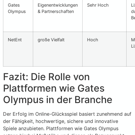
Gates
Eigenentwicklungen
Sehr Hoch
L
Olympus
& Partnerschaften
d
B
NetEnt
große Vielfalt
Hoch
M
L
Fazit: Die Rolle von
Plattformen wie Gates
Olympus in der Branche
Der Erfolg im Online-Glücksspiel basiert zunehmend auf
der Fähigkeit, hochwertige, sichere und innovative
Spiele anzubieten. Plattformen wie Gates Olympus