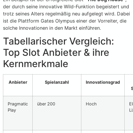
der durch seine innovative Wild-Funktion begeistert und
trotz seines Alters regelmäßig neu aufgelegt wird. Dabei
ist die Plattform Gates Olympus einer der Vorreiter, die
solche Innovationen in den Markt einführen.
Tabellarischer Vergleich:
Top Slot Anbieter & ihre
Kernmerkmale
Anbieter
Spielanzahl
Innovationsgrad
S
Pragmatic
über 200
Hoch
E
Play
L