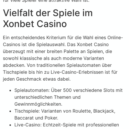
für viele Spieler eine attraktive Wahl ist.
Vielfalt der Spiele im
Xonbet Casino
Ein entscheidendes Kriterium für die Wahl eines Online-
Casinos ist die Spielauswahl. Das Xonbet Casino
überzeugt mit einer breiten Palette an Spielen, die
sowohl klassische als auch moderne Varianten
abdecken. Von traditionellen Spielautomaten über
Tischspiele bis hin zu Live-Casino-Erlebnissen ist für
jeden Geschmack etwas dabei.
Spielautomaten: Über 500 verschiedene Slots mit
unterschiedlichen Themen und
Gewinnmöglichkeiten.
Tischspiele: Varianten von Roulette, Blackjack,
Baccarat und Poker.
Live-Casino: Echtzeit-Spiele mit professionellen