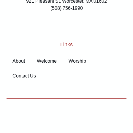
921 Pleasant St, Worcester, MA 01602
(508) 756-1990
Links
About
Welcome
Worship
Contact Us