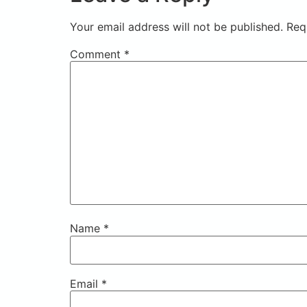
Your email address will not be published.
Req
Comment
*
Name
*
Email
*