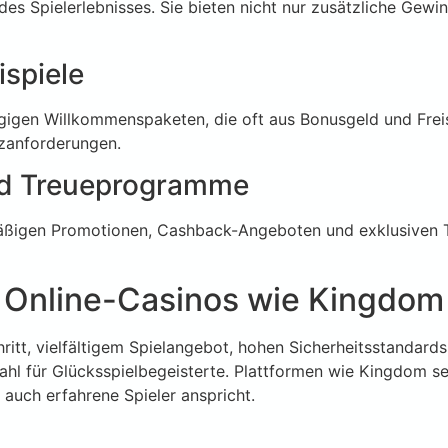
l des Spielerlebnisses. Sie bieten nicht nur zusätzliche Ge
spiele
ügigen Willkommenspaketen, die oft aus Bonusgeld und Frei
zanforderungen.
nd Treueprogramme
mäßigen Promotionen, Cashback-Angeboten und exklusiven 
Online-Casinos wie Kingdom 
ritt, vielfältigem Spielangebot, hohen Sicherheitsstanda
ahl für Glücksspielbegeisterte. Plattformen wie Kingdom 
 auch erfahrene Spieler anspricht.