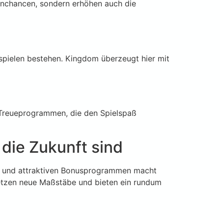
winnchancen, sondern erhöhen auch die
spielen bestehen. Kingdom überzeugt hier mit
Treueprogrammen, die den Spielspaß
die Zukunft sind
rds und attraktiven Bonusprogrammen macht
setzen neue Maßstäbe und bieten ein rundum