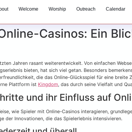
bout
Welcome
Worship
Outreach
Calendar
 Online-Casinos: Ein Bl
letzten Jahren rasant weiterentwickelt. Von einfachen Webs
serlebnis bieten, hat sich viel getan. Besonders bemerkensw
freundlichkeit, die das Online-Glücksspiel für eine breite
rne Plattform ist
Kingdom
, das durch seine Vielfalt und Qua
ritte und ihr Einfluss auf On
ise, wie Spieler mit Online-Casinos interagieren, grundleg
ge der Innovationen, die das Spielerlebnis intensivieren.
ederzeit und überall