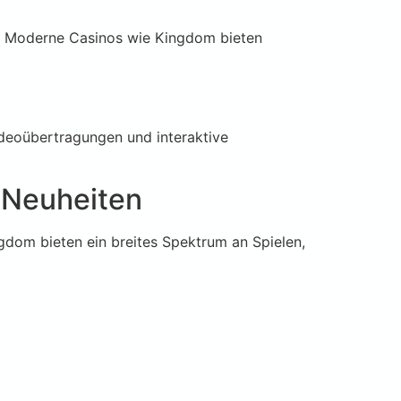
en. Moderne Casinos wie Kingdom bieten
ideoübertragungen und interaktive
n Neuheiten
ngdom bieten ein breites Spektrum an Spielen,