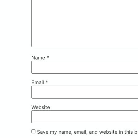
Name
*
Email
*
Website
Save my name, email, and website in this b