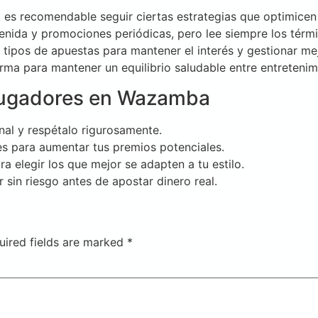
s recomendable seguir ciertas estrategias que optimicen t
enida y promociones periódicas, pero lee siempre los térmi
 tipos de apuestas para mantener el interés y gestionar mejo
rma para mantener un equilibrio saludable entre entretenim
 jugadores en Wazamba
nal y respétalo rigurosamente.
es para aumentar tus premios potenciales.
ra elegir los que mejor se adapten a tu estilo.
 sin riesgo antes de apostar dinero real.
uired fields are marked
*