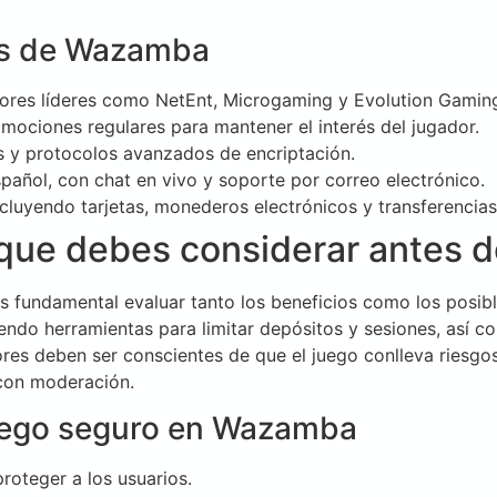
les de Wazamba
ores líderes como NetEnt, Microgaming y Evolution Gamin
mociones regulares para mantener el interés del jugador.
es y protocolos avanzados de encriptación.
spañol, con chat en vivo y soporte por correo electrónico.
cluyendo tarjetas, monederos electrónicos y transferencias
 que debes considerar antes d
s fundamental evaluar tanto los beneficios como los posi
endo herramientas para limitar depósitos y sesiones, así 
ores deben ser conscientes de que el juego conlleva riesgo
 con moderación.
juego seguro en Wazamba
proteger a los usuarios.