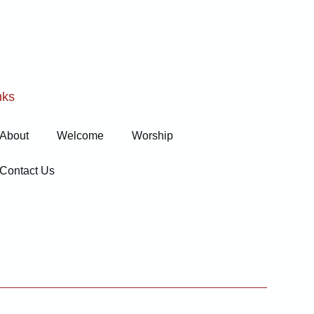
nks
About
Welcome
Worship
Contact Us