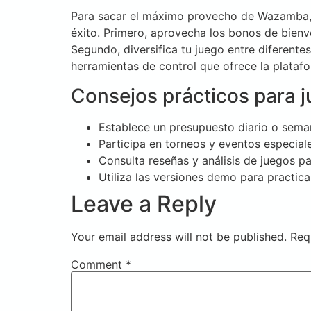
Para sacar el máximo provecho de Wazamba, e
éxito. Primero, aprovecha los bonos de bienv
Segundo, diversifica tu juego entre diferentes
herramientas de control que ofrece la platafo
Consejos prácticos para
Establece un presupuesto diario o sema
Participa en torneos y eventos especial
Consulta reseñas y análisis de juegos pa
Utiliza las versiones demo para practicar
Leave a Reply
Your email address will not be published.
Req
Comment
*