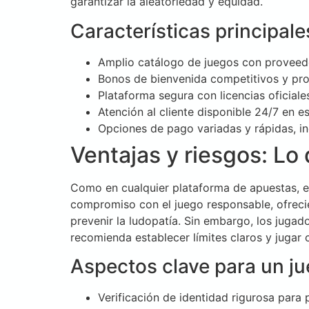
garantizar la aleatoriedad y equidad.
Características principa
Amplio catálogo de juegos con proveed
Bonos de bienvenida competitivos y pro
Plataforma segura con licencias oficial
Atención al cliente disponible 24/7 en e
Opciones de pago variadas y rápidas, in
Ventajas y riesgos: Lo
Como en cualquier plataforma de apuestas, e
compromiso con el juego responsable, ofreci
prevenir la ludopatía. Sin embargo, los jugad
recomienda establecer límites claros y jugar
Aspectos clave para un 
Verificación de identidad rigurosa para 