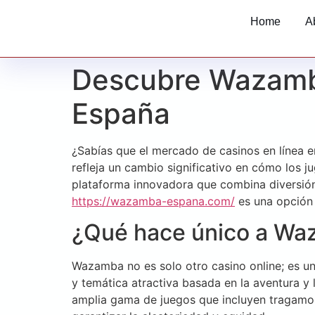
Home
A
Descubre Wazamba
España
¿Sabías que el mercado de casinos en línea 
refleja un cambio significativo en cómo los 
plataforma innovadora que combina diversión,
https://wazamba-espana.com/
es una opción 
¿Qué hace único a Wa
Wazamba no es solo otro casino online; es un
y temática atractiva basada en la aventura y
amplia gama de juegos que incluyen tragamone