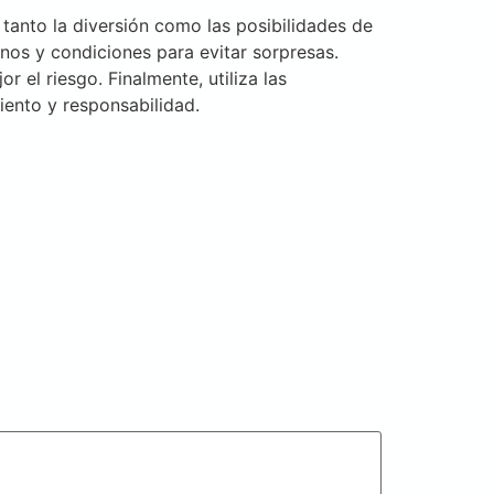
anto la diversión como las posibilidades de
nos y condiciones para evitar sorpresas.
r el riesgo. Finalmente, utiliza las
iento y responsabilidad.