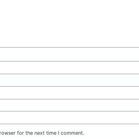
rowser for the next time I comment.