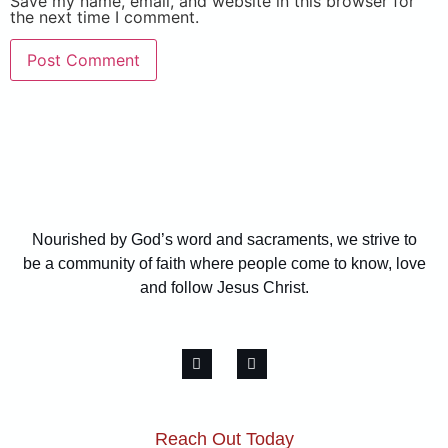
Save my name, email, and website in this browser for
the next time I comment.
Nourished by God’s word and sacraments, we strive to
be a community of faith where people come to know, love
and follow Jesus Christ.
Reach Out Today