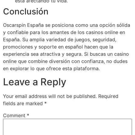
está afectando tu vida.
Conclusión
Oscarspin España se posiciona como una opción sólida
y confiable para los amantes de los casinos online en
España. Su amplia variedad de juegos, seguridad,
promociones y soporte en español hacen que la
experiencia sea atractiva y segura. Si buscas un casino
online que combine diversión con confianza, no dudes
en explorar lo que ofrece esta plataforma.
Leave a Reply
Your email address will not be published.
Required
fields are marked
*
Comment
*