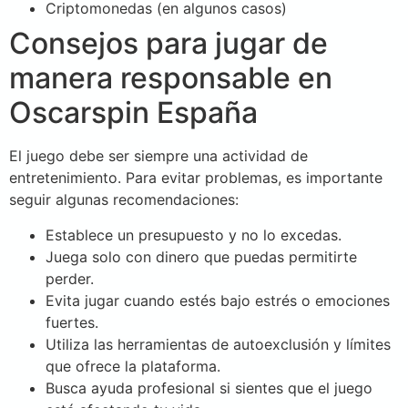
Criptomonedas (en algunos casos)
Consejos para jugar de
manera responsable en
Oscarspin España
El juego debe ser siempre una actividad de
entretenimiento. Para evitar problemas, es importante
seguir algunas recomendaciones:
Establece un presupuesto y no lo excedas.
Juega solo con dinero que puedas permitirte
perder.
Evita jugar cuando estés bajo estrés o emociones
fuertes.
Utiliza las herramientas de autoexclusión y límites
que ofrece la plataforma.
Busca ayuda profesional si sientes que el juego