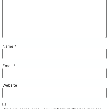
Name
*
Email
*
Website