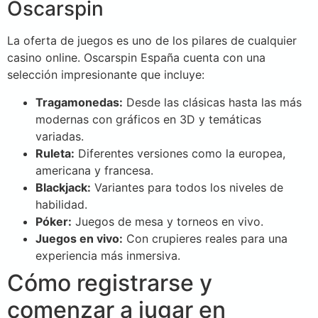
Oscarspin
La oferta de juegos es uno de los pilares de cualquier
casino online. Oscarspin España cuenta con una
selección impresionante que incluye:
Tragamonedas:
Desde las clásicas hasta las más
modernas con gráficos en 3D y temáticas
variadas.
Ruleta:
Diferentes versiones como la europea,
americana y francesa.
Blackjack:
Variantes para todos los niveles de
habilidad.
Póker:
Juegos de mesa y torneos en vivo.
Juegos en vivo:
Con crupieres reales para una
experiencia más inmersiva.
Cómo registrarse y
comenzar a jugar en