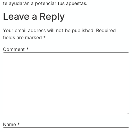
te ayudarán a potenciar tus apuestas.
Leave a Reply
Your email address will not be published.
Required
fields are marked
*
Comment
*
Name
*