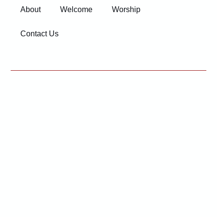
About
Welcome
Worship
Contact Us