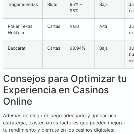
Tragamonedas
Slots
95% –
Baja
Ju
98%
ca
Póker Texas
Cartas
Varía
Alta
Ju
Hold’em
ex
Baccarat
Cartas
98.94%
Baja
Ju
bu
si
Consejos para Optimizar tu
Experiencia en Casinos
Online
Además de elegir el juego adecuado y aplicar una
estrategia, existen otros factores que pueden mejorar
tu rendimiento y disfrute en los casinos digitales: