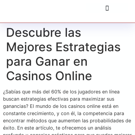
Descubre las
Mejores Estrategias
para Ganar en
Casinos Online
¿Sabías que más del 60% de los jugadores en línea
buscan estrategias efectivas para maximizar sus
ganancias? El mundo de los casinos online está en
constante crecimiento, y con él, la competencia para
encontrar métodos que aumenten las probabilidades de
éxito. En este artículo, te ofrecemos un análisis