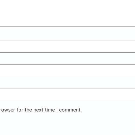
rowser for the next time I comment.