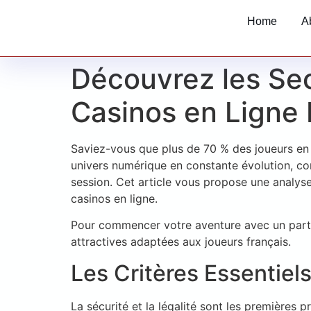
Home
A
Découvrez les Sec
Casinos en Ligne 
Saviez-vous que plus de 70 % des joueurs en 
univers numérique en constante évolution, co
session. Cet article vous propose une analyse
casinos en ligne.
Pour commencer votre aventure avec un parte
attractives adaptées aux joueurs français.
Les Critères Essentiel
La sécurité et la légalité sont les premières p