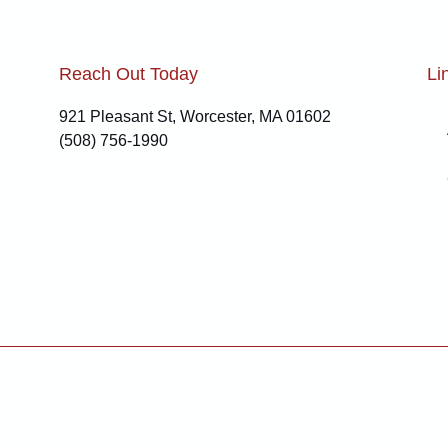
Reach Out Today
Li
921 Pleasant St, Worcester, MA 01602
(508) 756-1990