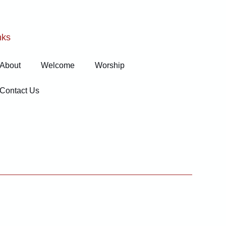
nks
About
Welcome
Worship
Contact Us